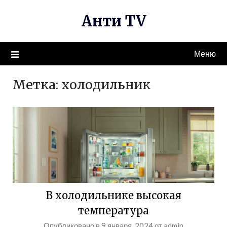
Перейти
Анти TV
к
содержимому
Меню
Метка:
холодильник
В холодильнике высокая
температура
Опубликовано в
9 января, 2024
от
admin