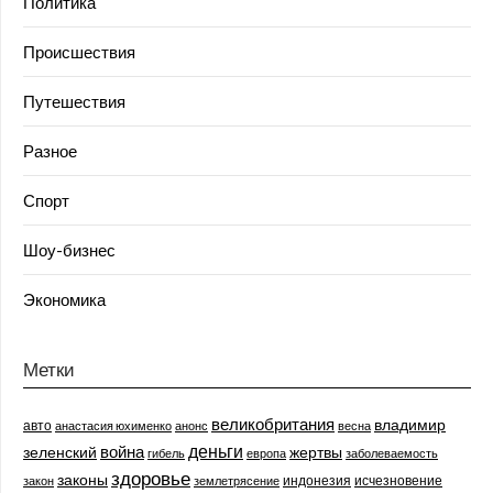
Политика
Происшествия
Путешествия
Разное
Спорт
Шоу-бизнес
Экономика
Метки
великобритания
владимир
авто
анастасия юхименко
анонс
весна
деньги
война
зеленский
жертвы
гибель
европа
заболеваемость
здоровье
законы
индонезия
исчезновение
закон
землетрясение