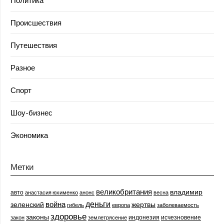
Происшествия
Путешествия
Разное
Спорт
Шоу-бизнес
Экономика
Метки
великобритания
владимир
авто
анастасия юхименко
анонс
весна
деньги
война
зеленский
жертвы
гибель
европа
заболеваемость
здоровье
законы
индонезия
исчезновение
закон
землетрясение