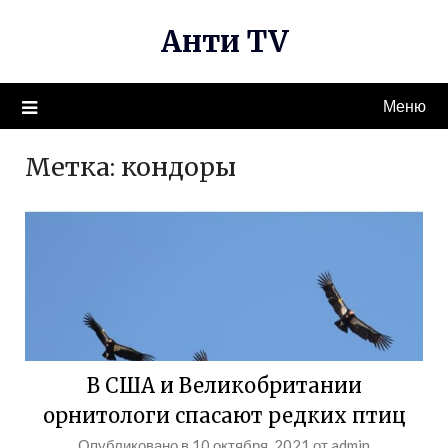
Перейти
Анти TV
к
содержимому
Меню
Метка:
кондоры
В США и Великобритании
орнитологи спасают редких птиц
Опубликовано в
10 октября, 2021
от
admin