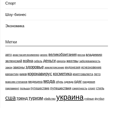
Спорт
Шоу-бизнес
Экономика
Метки
великобритания
владимир
авто
анастасия юхименко
анонс
весна
деньги
война
зеленский
жертвы
гибель
европа
заболеваемость
здоровье
законы
индонезия
исчезновение
закон
землетрясение
коронавирус
косметика
киев
карантин
криптовалюта
лето
мода
одяг
медицина
максим степанов
обувь
одежда
пандемия
путешествия
путешествие
стиль
парламент
польша
смертность
спорт
украина
сша
туризм
тренд
убийство
учёные
футбол