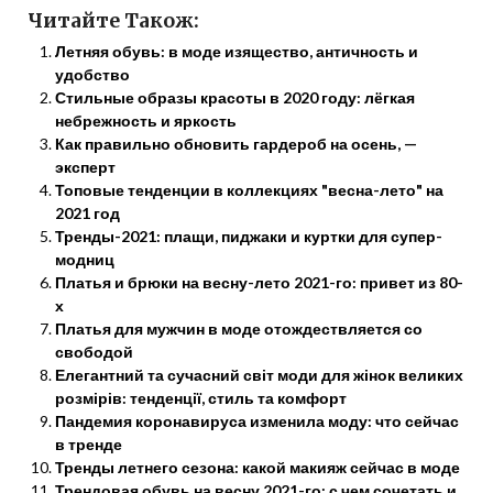
Читайте Також:
Летняя обувь: в моде изящество, античность и
удобство
Стильные образы красоты в 2020 году: лёгкая
небрежность и яркость
Как правильно обновить гардероб на осень, —
эксперт
Топовые тенденции в коллекциях "весна-лето" на
2021 год
Тренды-2021: плащи, пиджаки и куртки для супер-
модниц
Платья и брюки на весну-лето 2021-го: привет из 80-
х
Платья для мужчин в моде отождествляется со
свободой
Елегантний та сучасний світ моди для жінок великих
розмірів: тенденції, стиль та комфорт
Пандемия коронавируса изменила моду: что сейчас
в тренде
Тренды летнего сезона: какой макияж сейчас в моде
Трендовая обувь на весну 2021-го: с чем сочетать и