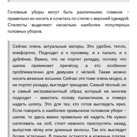
Головные уборы могут быть различными, главное –
правильно их носить и сочетать по стилю с верхней одеждой.
Стилисты выделяют несколько наиболее популярных
головных уборов.
Сейчас очень актуальные капоры. Это удобно, тепло,
комфортно. Подходит и к пуховику, и к пальто, и к
дублёнке. Важно, что не портит укладку, потому что
шапка приминает причёску, а это особенно
проблематично для девушек с чёлкой. Также можно
носить вязаные косынки. Сейчас это тоже очень модно, и
не портит укладку, выглядит трендово. Самый тёплый, но
и самый экстравагантный образ, который не многим
подходит – замотать голову палантином, и поверх
надеть шляпу. Это для тех, кто готов выглядеть ярко.
Если говорить о наиболее привычном головном уборе –
шапке, то здесь важно правильно её надеть. Не нужно
натягивать на лоб, стоит немного приспустить назад,
выпустив чёлку или длинные волосы. Так это выглядит
более эстетично. В тренде остаются и кожаные платки.