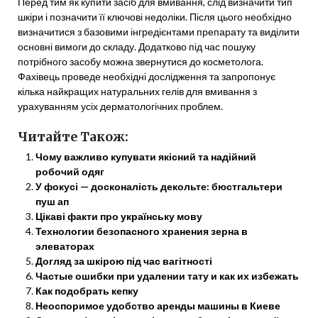
Перед тим як купити засіб для вмивання, слід визначити тип
шкіри і позначити її ключові недоліки. Після цього необхідно
визначитися з базовими інгредієнтами препарату та виділити
основні вимоги до складу. Додатково під час пошуку
потрібного засобу можна звернутися до косметолога.
Фахівець проведе необхідні дослідження та запропонує
кілька найкращих натуральних гелів для вмивання з
урахуванням усіх дерматологічних проблем.
Читайте Також:
Чому важливо купувати якісний та надійний
робочий одяг
У фокусі — досконалість декольте: бюстгальтери
пуш ап
Цікаві факти про українську мову
Технологии безопасного хранения зерна в
элеваторах
Догляд за шкірою під час вагітності
Частые ошибки при удалении тату и как их избежать
Как подобрать кепку
Неоспоримое удобство аренды машины в Киеве