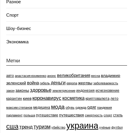
Разное
Спорт
Шоу-бизнес
Экономика
Метки
великобритания
владимир
авто
анастасия юхименко
анонс
весна
деньги
война
зеленский
жертвы
гибель
европа
заболеваемость
здоровье
законы
индонезия
исчезновение
закон
землетрясение
коронавирус
косметика
киев
карантин
криптовалюта
лето
мода
одяг
медицина
максим степанов
обувь
одежда
пандемия
путешествия
путешествие
стиль
парламент
польша
смертность
спорт
украина
сша
туризм
тренд
убийство
учёные
футбол