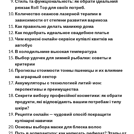
Стиль та функціональність: як обрати ідеальний
рюкзак Roll Top для своїх потреб.
Количество сеансов лазерной терапии в
зависимости от степени развития варикоза
Как правильно делать маникюр дома
Как подобрать идеальное свадебное платье
Чим корисні онлайн-сервіси купівлі квитків на
автобус
В холодильнике высокая температура
Выбор удочек для зимней рыбалки: советы и
критерии
Прогнозы стоимости тонны пшеницы и их влияние
на аграрный сектор
Аккумуляторы с технологией литий-ион:
перспективы и преимущества
Секрети вибору професійної косметики: як обрати
продукти, які відповідають вашим потребам і типу
шкіри?
Рецепти онлайн — чудовий спосіб покращити
кулінарні навички
Основы выбора маски для блеска волос
Путь в аспирантуру: как написать реферат? Этапы от