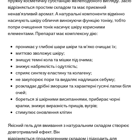
пружну косметичну субстанцію желеподібного вигляду. Засіб
відрізняється простим складом та має приємний
ненав’язливий аромат. А натуральні компоненти відмінно
насичують шкіру обличчя винокуючи функцію тоніку, тобто
попри очищення тонік насичує шкіру корисними
елементами. Препарат має комплексну дію:
проникає у глибокі шари шкіри та м’яко очищає їх;
миттєво зволожує шкіру;
знищує темні кола та мішки під очима;
знижує набряклість і одутлість;
сприяє синтезу еластину та колагену;
не закупорює пори та видаляє надлишок себуму;
розкладає дрібні зморшки та характерні гусячі лапки біля
очей;
бореться зі шкірними висипаннями, прибирає чорні
крапки, знижує виразність прищів, вугрів;
стимулює оновлення клітин
Якісний гель для вмивання з натуральним складом створює
довготривалий ефект. Він
відрізняється гіпоалергенним складом і підходить для