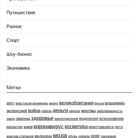
Путешествия
Разное
Спорт
Шоу-бизнес
Экономика
Метки
великобритания
владимир
авто
анастасия юхименко
анонс
весна
деньги
война
зеленский
жертвы
гибель
европа
заболеваемость
здоровье
законы
индонезия
исчезновение
закон
землетрясение
коронавирус
косметика
киев
карантин
криптовалюта
лето
мода
одяг
медицина
максим степанов
обувь
одежда
пандемия