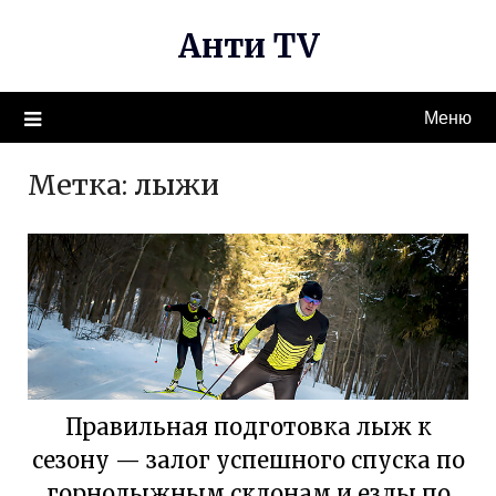
Перейти
Анти TV
к
содержимому
Меню
Метка:
лыжи
Правильная подготовка лыж к
сезону — залог успешного спуска по
горнолыжным склонам и езды по