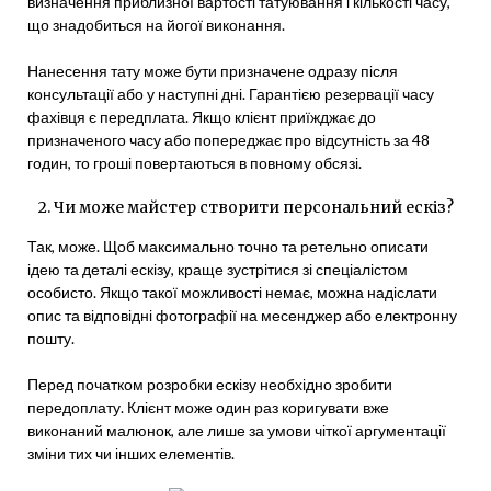
визначення приблизної вартості татуювання і кількості часу,
що знадобиться на йогої виконання.
Нанесення тату може бути призначене одразу після
консультації або у наступні дні. Гарантією резервації часу
фахівця є передплата. Якщо клієнт приїжджає до
призначеного часу або попереджає про відсутність за 48
годин, то гроші повертаються в повному обсязі.
2. Чи може майстер створити персональний ескіз?
Так, може. Щоб максимально точно та ретельно описати
ідею та деталі ескізу, краще зустрітися зі спеціалістом
особисто. Якщо такої можливості немає, можна надіслати
опис та відповідні фотографії на месенджер або електронну
пошту.
Перед початком розробки ескізу необхідно зробити
передоплату. Клієнт може один раз коригувати вже
виконаний малюнок, але лише за умови чіткої аргументації
зміни тих чи інших елементів.