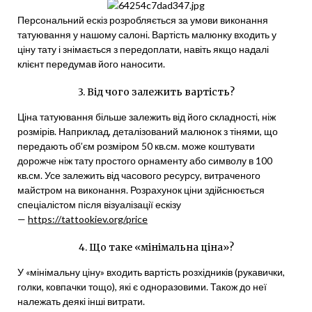
Персональний ескіз розробляється за умови виконання
татуювання у нашому салоні. Вартість малюнку входить у
ціну тату і знімається з передоплати, навіть якщо надалі
клієнт передумав його наносити.
3. Від чого залежить вартість?
Ціна татуювання більше залежить від його складності, ніж
розмірів. Наприклад, деталізований малюнок з тінями, що
передають об’єм розміром 50 кв.см. може коштувати
дорожче ніж тату простого орнаменту або символу в 100
кв.см. Усе залежить від часового ресурсу, витраченого
майстром на виконання. Розрахунок ціни здійснюється
спеціалістом після візуалізації ескізу
—
https://tattookiev.org/price
4. Що таке «мінімальна ціна»?
У «мінімальну ціну» входить вартість розхідників (рукавички,
голки, ковпачки тощо), які є одноразовими. Також до неї
належать деякі інші витрати.