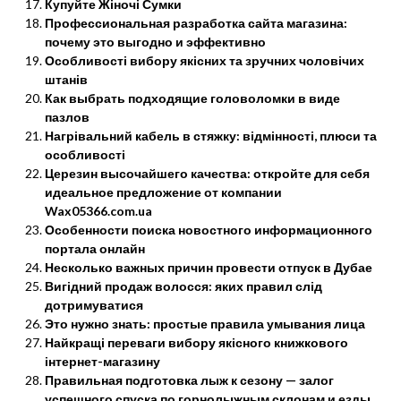
Купуйте Жіночі Сумки
Профессиональная разработка сайта магазина:
почему это выгодно и эффективно
Особливості вибору якісних та зручних чоловічих
штанів
Как выбрать подходящие головоломки в виде
пазлов
Нагрівальний кабель в стяжку: відмінності, плюси та
особливості
Церезин высочайшего качества: откройте для себя
идеальное предложение от компании
Wax05366.com.ua
Особенности поиска новостного информационного
портала онлайн
Несколько важных причин провести отпуск в Дубае
Вигідний продаж волосся: яких правил слід
дотримуватися
Это нужно знать: простые правила умывания лица
Найкращі переваги вибору якісного книжкового
інтернет-магазину
Правильная подготовка лыж к сезону — залог
успешного спуска по горнолыжным склонам и езды