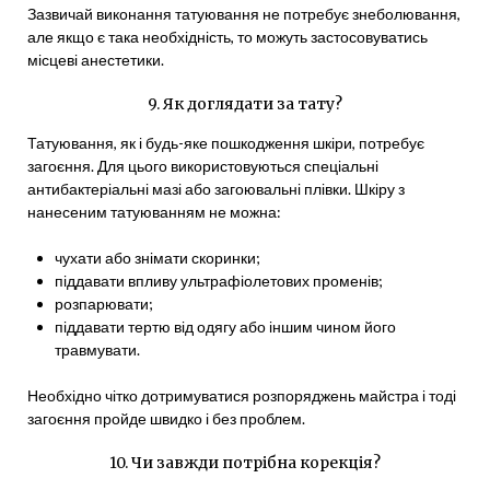
Зазвичай виконання татуювання не потребує знеболювання,
але якщо є така необхідність, то можуть застосовуватись
місцеві анестетики.
9. Як доглядати за тату?
Татуювання, як і будь-яке пошкодження шкіри, потребує
загоєння. Для цього використовуються спеціальні
антибактеріальні мазі або загоювальні плівки. Шкіру з
нанесеним татуюванням не можна:
чухати або знімати скоринки;
піддавати впливу ультрафіолетових променів;
розпарювати;
піддавати тертю від одягу або іншим чином його
травмувати.
Необхідно чітко дотримуватися розпоряджень майстра і тоді
загоєння пройде швидко і без проблем.
10. Чи завжди потрібна корекція?