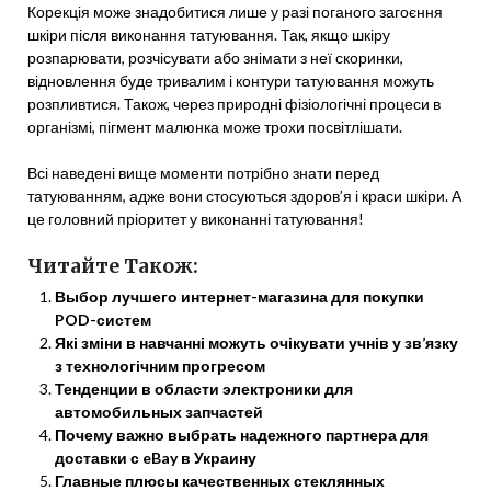
Корекція може знадобитися лише у разі поганого загоєння
шкіри після виконання татуювання. Так, якщо шкіру
розпарювати, розчісувати або знімати з неї скоринки,
відновлення буде тривалим і контури татуювання можуть
розпливтися. Також, через природні фізіологічні процеси в
організмі, пігмент малюнка може трохи посвітлішати.
Всі наведені вище моменти потрібно знати перед
татуюванням, адже вони стосуються здоров’я і краси шкіри. А
це головний пріоритет у виконанні татуювання!
Читайте Також:
Выбор лучшего интернет-магазина для покупки
POD-систем
Які зміни в навчанні можуть очікувати учнів у зв’язку
з технологічним прогресом
Тенденции в области электроники для
автомобильных запчастей
Почему важно выбрать надежного партнера для
доставки с eBay в Украину
Главные плюсы качественных стеклянных