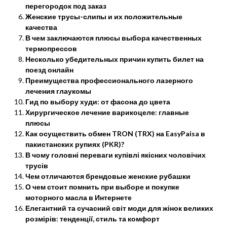
перегородок под заказ
Женские трусы-слипы и их положительные
качества
В чем заключаются плюсы выбора качественных
термопрессов
Несколько убедительных причин купить билет на
поезд онлайн
Преимущества профессионального лазерного
лечения глаукомы
Гид по выбору худи: от фасона до цвета
Хирургическое лечение варикоцеле: главные
плюсы
Как осуществить обмен TRON (TRX) на EasyPaisa в
пакистанских рупиях (PKR)?
В чому головні переваги купівлі якісних чоловічих
трусів
Чем отличаются брендовые женские рубашки
О чем стоит помнить при выборе и покупке
моторного масла в Интернете
Елегантний та сучасний світ моди для жінок великих
розмірів: тенденції, стиль та комфорт