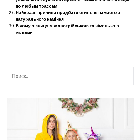
по любым трассам
Найкращі причини придбати стильне намисто з
натурального каміння
В чому різниця між австрійською та німецькою
мовами
НАЙТИ: