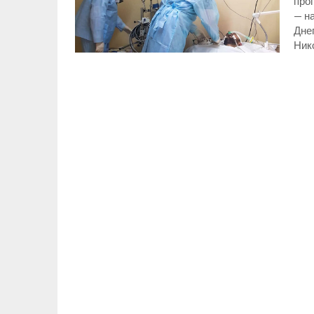
прог
— н
Дне
Ник