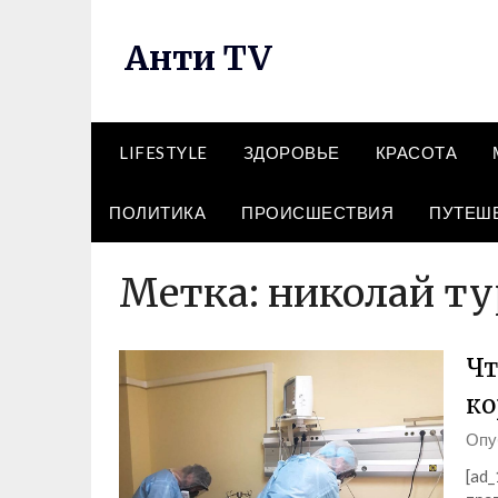
Перейти
к
Анти TV
содержимому
LIFESTYLE
ЗДОРОВЬЕ
КРАСОТА
ПОЛИТИКА
ПРОИСШЕСТВИЯ
ПУТЕШ
Метка:
николай т
Чт
ко
Опу
[ad_