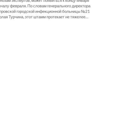
нозам экспертов, может появиться к концу января
ачалу февраля. По словам генерального директора
провской городской инфекционной больницы №21
олая Турчина, этот штамм протекает не тяжелее…