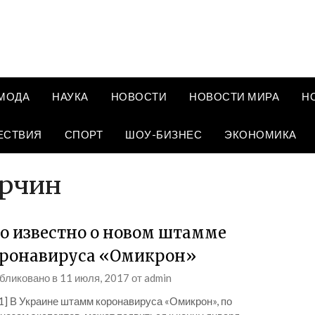
МОДА
НАУКА
НОВОСТИ
НОВОСТИ МИРА
Н
ЕСТВИЯ
СПОРТ
ШОУ-БИЗНЕС
ЭКОНОМИКА
урчин
о известно о новом штамме
ронавируса «Омикрон»
бликовано в
11 июля, 2017
от
admin
1] В Украине штамм коронавируса «Омикрон», по