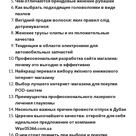
Чем отличаются брендовые женские рубашки
Как выбрать подходящие головоломки в виде
пазлов
Вигідний продаж волосся: яких правил слід
дотримуватися
Женские трусы-слипы и их положительные
качества
Тенденции в области электроники для
автомобильных запчастей
Профессиональная разработка сайта магазина:
почему это выгодно и эффективно
Найкращі переваги вибору якісного книжкового
інтернет-магазину
Выбор лучшего интернет-магазина для покупки
POD-систем
Преимущества профессионального лазерного
лечения глаукомы
Несколько важных причин провести отпуск в Дубае
Церезин высочайшего качества: откройте для себя
идеальное предложение от компании
Wax05366.com.ua
О чем стоит помнить при выборе и покупке