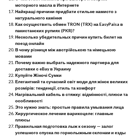
моторного масла в Интернете
Найкращі причини придбати стильне намисто з
натурального каміння
Как осуществить обмен TRON (TRX) на EasyPaisa в
пакистанских рупиях (PKR)?
Несколько убедительных причин купить билет на
поезд онлайн
В чому різниця між австрійською та німецькою
мовами
Почему важно выбрать надежного партнера для
доставки с eBay в Украину
Купуйте Жіночі Сумки
Елегантний та сучасний світ моди для жінок великих
розмірів: тенденції, стиль та комфорт
Нагрівальний кабель в стяжку: відмінності, плюси та
особливості
Это нужно знать: простые правила умывания лица
Хирургическое лечение варикоцеле: главные
плюсы
Правильная подготовка лыж к сезону — залог
успешного спуска по горнолыжным склонам и езды