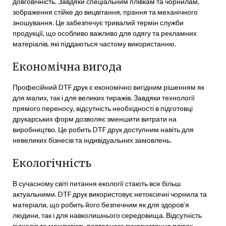
довговічність. Завдяки спеціальним плівкам та чорнилам,
зображення стійке до вицвітання, прання та механічного
зношування. Це забезпечує тривалий термін служби
продукції, що особливо важливо для одягу та рекламних
матеріалів, які піддаються частому використанню.
Економічна вигода
Професійний DTF друк є економічно вигідним рішенням як
для малих, так і для великих тиражів. Завдяки технології
прямого переносу, відсутність необхідності в підготовці
друкарських форм дозволяє зменшити витрати на
виробництво. Це робить DTF друк доступним навіть для
невеликих бізнесів та індивідуальних замовлень.
Екологічність
В сучасному світі питання екології стають все більш
актуальними. DTF друк використовує нетоксичні чорнила та
матеріали, що робить його безпечним як для здоров’я
людини, так і для навколишнього середовища. Відсутність
відходів та можливість повторного використання плівок