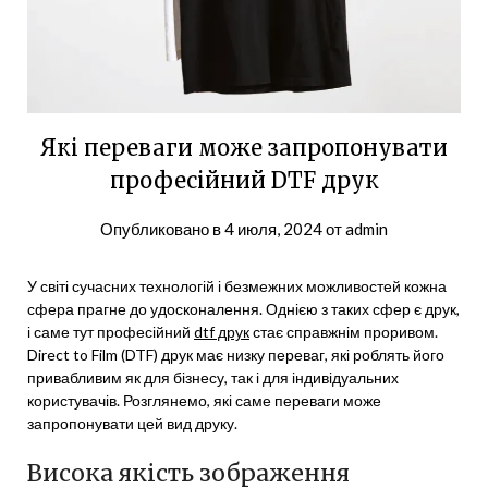
Які переваги може запропонувати
професійний DTF друк
Опубликовано в
4 июля, 2024
от
admin
У світі сучасних технологій і безмежних можливостей кожна
сфера прагне до удосконалення. Однією з таких сфер є друк,
і саме тут професійний
dtf друк
стає справжнім проривом.
Direct to Film (DTF) друк має низку переваг, які роблять його
привабливим як для бізнесу, так і для індивідуальних
користувачів. Розглянемо, які саме переваги може
запропонувати цей вид друку.
Висока якість зображення