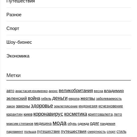
Путешествия
Разное
Спорт
Шоу-бизнес
Экономика
Метки
великобритания
владимир
авто
анастасия юхименко
анонс
весна
деньги
война
зеленский
жертвы
гибель
европа
заболеваемость
здоровье
законы
индонезия
исчезновение
закон
землетрясение
коронавирус
косметика
киев
карантин
криптовалюта
лето
мода
одяг
медицина
максим степанов
обувь
одежда
пандемия
путешествия
путешествие
стиль
парламент
польша
смертность
спорт