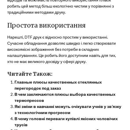
робить цей метод більш екологічно чистим у порівнянні з
традиційними методами друку.
Простота використання
Нарешті, DTF друк є відносно простим у використанні.
Сучасне обладнання дозволяє швидко і легко створювати
високоякісні зображення без потреби в складних
налаштуваннях. Це робить його доступним навіть для тих,
хто не має великого досвіду у сфері друку.
Читайте Також:
Главные плюсы качественных стеклянных
перегородок под заказ
В чем заключаются плюсы выбора качественных
термопрессов
Які зміни в навчанні можуть очікувати учнів у зв’язку
з технологічним прогресом
В чому головні переваги купівлі якісних чоловічих
трусів