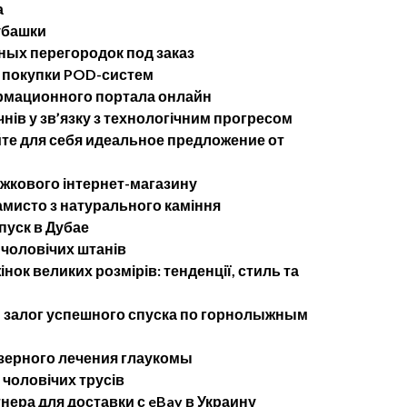
а
убашки
ых перегородок под заказ
 покупки POD-систем
рмационного портала онлайн
чнів у зв’язку з технологічним прогресом
те для себя идеальное предложение от
ижкового інтернет-магазину
мисто з натурального каміння
пуск в Дубае
 чоловічих штанів
нок великих розмірів: тенденції, стиль та
— залог успешного спуска по горнолыжным
ерного лечения глаукомы
 чоловічих трусів
ера для доставки с eBay в Украину