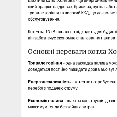
Шахтний котел Холмова – це енергонезалежни
який працює на дровах, брикетах, вугіллі або 
тривале горіння та високий ККД, що дозволяє
обслуговування.
Котел на 10 кВт ідеально підходить для будинк
він забезпечує економне спалювання палива т
Основні переваги котла Хо
Тривале горіння
– одна закладка палива може
доведеться постійно підкидати дрова або вугі
Енергонезалежність
– котел не потребує ел
перебої з подачею струму.
Економія палива
– шахтна конструкція дозв
максимум тепла без зайвих витрат.