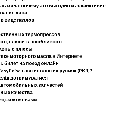
агазина: почему это выгодно и эффективно
ывания лица
в виде пазлов
ественных термопрессов
сті, плюси та особливості
лавные плюсы
упке моторного масла в Интернете
ь билет на поезд онлайн
asyPaisa в пакистанских рупиях (PKR)?
 слід дотримуватися
 автомобильных запчастей
ные качества
імецькою мовами