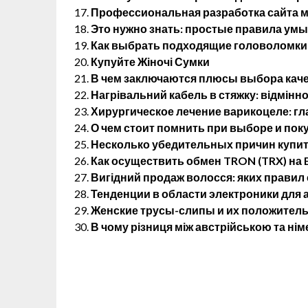
Профессиональная разработка сайта м
Это нужно знать: простые правила ум
Как выбрать подходящие головоломки 
Купуйте Жіночі Сумки
В чем заключаются плюсы выбора кач
Нагрівальний кабель в стяжку: відмінно
Хирургическое лечение варикоцеле: г
О чем стоит помнить при выборе и пок
Несколько убедительных причин купит
Как осуществить обмен TRON (TRX) на E
Вигідний продаж волосся: яких правил
Тенденции в области электроники для
Женские трусы-слипы и их положитель
В чому різниця між австрійською та н