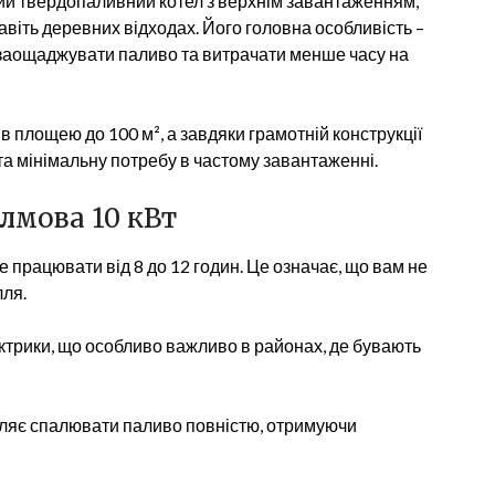
й твердопаливний котел з верхнім завантаженням,
навіть деревних відходах. Його головна особливість –
 заощаджувати паливо та витрачати менше часу на
ів площею до 100 м², а завдяки грамотній конструкції
а мінімальну потребу в частому завантаженні.
лмова 10 кВт
 працювати від 8 до 12 годин. Це означає, що вам не
лля.
ектрики, що особливо важливо в районах, де бувають
оляє спалювати паливо повністю, отримуючи