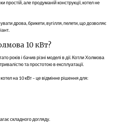
ки простій, але продуманій конструкції, котел не
вати дрова, брикети, вугілля, пелети, що дозволяє
іант.
олмова 10 кВт?
о років і бачив різні моделі в дії. Котли Холмова
тривалістю та простотою в експлуатації.
котел на 10 кВт – це відмінне рішення для:
магає складного догляду.