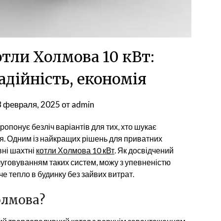
тли Холмова 10 кВт:
адійність, економія
8 февраля, 2025
от
admin
понує безліч варіантів для тих, хто шукає
я. Одним із найкращих рішень для приватних
вні шахтні
котли Холмова 10 кВт
. Як досвідчений
уговуванням таких систем, можу з упевненістю
че тепло в будинку без зайвих витрат.
олмова?