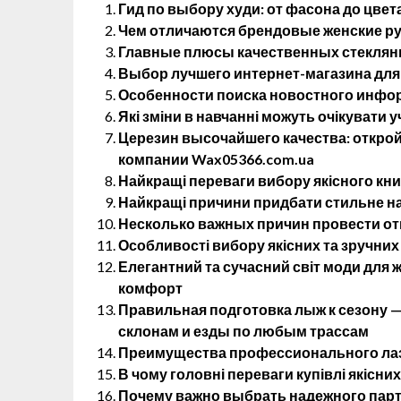
Гид по выбору худи: от фасона до цвет
Чем отличаются брендовые женские р
Главные плюсы качественных стеклянн
Выбор лучшего интернет-магазина для
Особенности поиска новостного инфо
Які зміни в навчанні можуть очікувати у
Церезин высочайшего качества: открой
компании Wax05366.com.ua
Найкращі переваги вибору якісного кн
Найкращі причини придбати стильне на
Несколько важных причин провести от
Особливості вибору якісних та зручних
Елегантний та сучасний світ моди для жі
комфорт
Правильная подготовка лыж к сезону 
склонам и езды по любым трассам
Преимущества профессионального лаз
В чому головні переваги купівлі якісних
Почему важно выбрать надежного партн