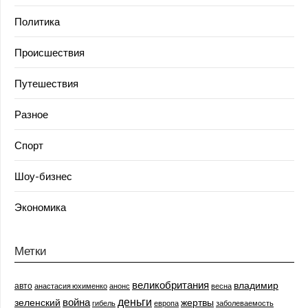
Политика
Происшествия
Путешествия
Разное
Спорт
Шоу-бизнес
Экономика
Метки
великобритания
владимир
авто
анастасия юхименко
анонс
весна
деньги
война
зеленский
жертвы
гибель
европа
заболеваемость