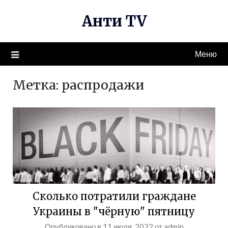
Перейти
Анти TV
к
содержимому
Меню
Метка:
распродажи
Сколько потратили граждане
Украины в "чёрную" пятницу
Опубликовано в
11 июля, 2022
от
admin