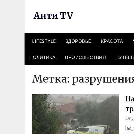
Перейти
к
Анти TV
содержимому
LIFESTYLE
ЗДОРОВЬЕ
КРАСОТА
ПОЛИТИКА
ПРОИСШЕСТВИЯ
ПУТЕШ
Метка:
разрушени
На
тр
Опу
[ad