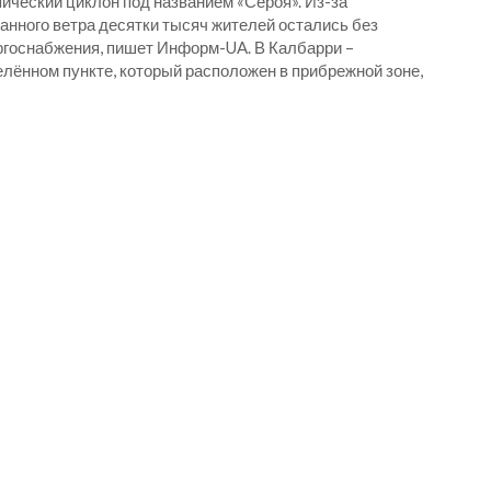
ический циклон под названием «Сероя». Из-за
анного ветра десятки тысяч жителей остались без
ргоснабжения, пишет Информ-UA. В Калбарри –
елённом пункте, который расположен в прибрежной зоне,