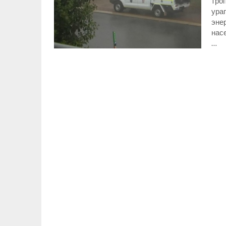
троп
ураг
эне
нас
…