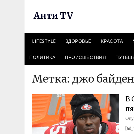
Перейти
к
Анти TV
содержимому
LIFESTYLE
ЗДОРОВЬЕ
КРАСОТА
ПОЛИТИКА
ПРОИСШЕСТВИЯ
ПУТЕШ
Метка:
джо байден
В 
пя
Опу
[ad