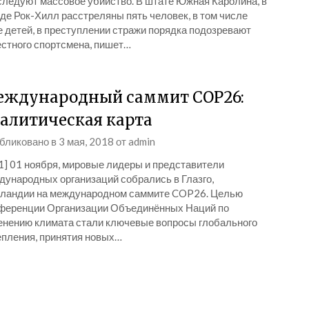
следуют массовое убийство. В штате Южная Каролина, в
де Рок-Хилл расстреляны пять человек, в том числе
е детей, в преступлении стражи порядка подозревают
естного спортсмена, пишет…
ждународный саммит COP26:
алитическая карта
бликовано в
3 мая, 2018
от
admin
_1] 01 ноября, мировые лидеры и представители
дународных организаций собрались в Глазго,
ландии на международном саммите COP26. Целью
ференции Организации Объединённых Наций по
енению климата стали ключевые вопросы глобального
епления, принятия новых…