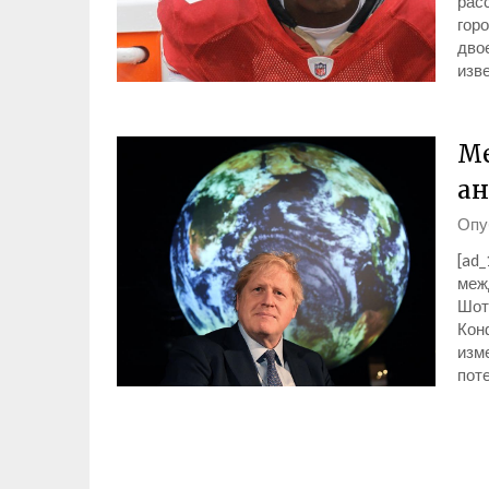
рас
горо
дво
изв
Ме
ан
Опу
[ad
меж
Шот
Кон
изм
пот