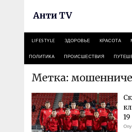
Перейти
к
Анти TV
содержимому
LIFESTYLE
ЗДОРОВЬЕ
КРАСОТА
ПОЛИТИКА
ПРОИСШЕСТВИЯ
ПУТЕШ
Метка:
мошенниче
Ск
кл
19
Опу