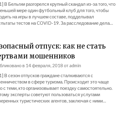
1] В Бельгии разгорелся крупный скандал из-за того, что
меньшей мере один футбольный клуб для того, чтобы
одить на игры в лучшем составе, подделывал
ультаты тестов на COVID-19. За расследование дела…
зопасный отпуск: как не стать
ртвами мошенников
бликовано в
14 февраля, 2018
от
admin
1] В сезон отпусков граждане сталкиваются с
енничеством в сфере туризма. Происходит это чаще
о с теми, кто организовывает поездку самостоятельно.
тому эксперты советуют пользоваться услугами
веренных туристических агентов, заключая с ними…