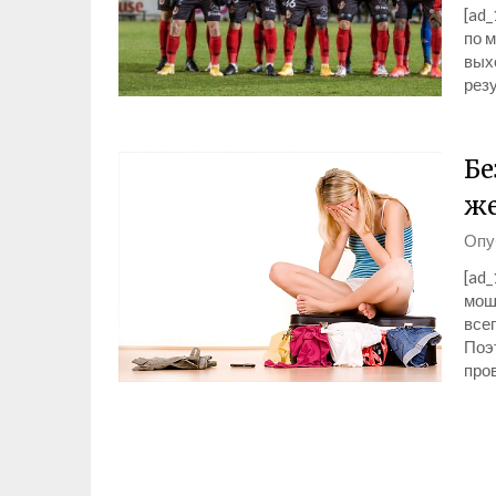
[ad_
по 
вых
рез
Бе
же
Опу
[ad_
мош
всег
Поэ
про