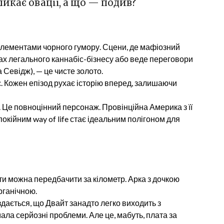
ликає овації, а що — подив?
лементами чорного гумору. Сцени, де мафіозний
ах легального каннабіс-бізнесу або веде переговори
Севідж), — це чисте золото.
ує. Кожен епізод рухає історію вперед, залишаючи
 Це повноцінний персонаж. Провінційна Америка з її
кійним way of life стає ідеальним полігоном для
и можна передбачити за кілометр. Арка з дочкою
рганічною.
здається, що Двайт занадто легко виходить з
ала серйозні проблеми. Але це, мабуть, плата за