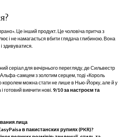
ся?
рано». Це інший продукт. Це чоловіча притча з
лює і не намагається вбити глядача глибиною. Вона
 і здивуватися.
ний серіал для вечірнього перегляду, де Сильвестр
 Альфа-самцем з золотим серцем, тоді «Король
що королем можна стати не лише в Нью-Йорку, але й у
 і готовий вивчити нові.
9/10 за настроєм та
ывания лица
asyPaisa в пакистанских рупиях (PKR)?
нок великих розмірів: тенденції, стиль та