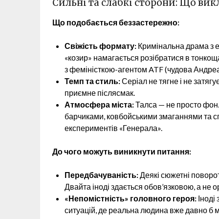
Сильні та слабкі сторони: Що вик
Що подобається беззастережно:
Свіжість формату:
Кримінальна драма з е
«козир» намагається розібратися в тонкощ
з феміністкою-агентом ATF (чудова Андреа 
Темп та стиль:
Серіал не тягне і не затяг
приємне післясмак.
Атмосфера міста:
Талса — не просто фон.
барчиками, ковбойськими змаганнями та спо
експериментів «Генерала».
До чого можуть виникнути питання:
Передбачуваність:
Деякі сюжетні поворот
Двайта іноді здається обов’язковою, а не о
«Непомістність» головного героя:
Іноді 
ситуацій, де реальна людина вже давно б м