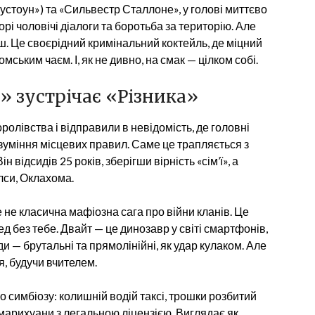
устоун») та «Сильвестр Сталлоне», у голові миттєво
орі чоловічі діалоги та боротьба за територію. Але
уєш. Це своєрідний кримінальний коктейль, де міцний
ським чаєм. І, як не дивно, на смак — цілком собі.
 зустрічає «Різника»
ролівства і відправили в невідомість, де головні
озуміння місцевих правил. Саме це трапляється з
ідсидів 25 років, зберігши вірність «сім’ї», а
лси, Оклахома.
е не класична мафіозна сага про війни кланів. Це
ред без тебе. Двайт — це динозавр у світі смартфонів,
и — брутальні та прямолінійні, як удар кулаком. Але
я, будучи вчителем.
о симбіозу: колишній водій таксі, трошки розбитий
марихуани з легальною ліцензією. Виглядає як