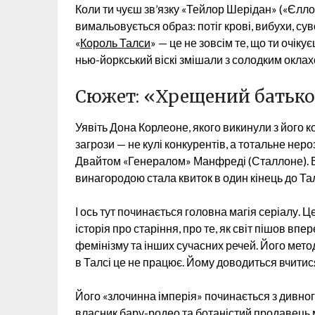
Коли ти чуєш зв’язку «Тейлор Шерідан» («Єлло
вимальовується образ: потіг крові, вибухи, сув
«
Король Талси
» — це не зовсім те, що ти очік
нью-йоркський віскі змішали з солодким оклахом
Сюжет: «Хрещений батько»
Уявіть Дона Корлеоне, якого викинули з його ко
загрози — не кулі конкурентів, а тотальне нер
Двайтом «Генералом» Манфреді (Сталлоне). Він в
винагородою стала квиток в один кінець до Та
І ось тут починається головна магія серіалу. Ц
історія про старіння, про те, як світ пішов впе
фемінізму та інших сучасних речей. Його метод
в Талсі це не працює. Йому доводиться вчитис
Його «злочинна імперія» починається з дивног
власник бару-родео та ботаністий продавець 