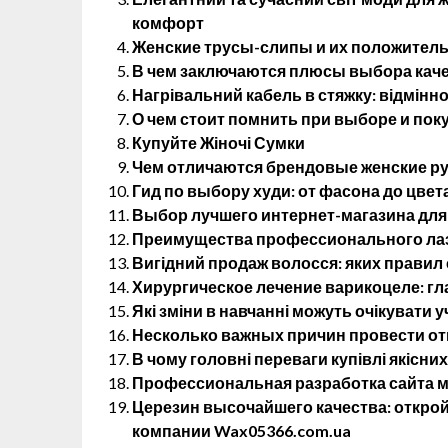
комфорт
Женские трусы-слипы и их положитель
В чем заключаются плюсы выбора кач
Нагрівальний кабель в стяжку: відмінно
О чем стоит помнить при выборе и пок
Купуйте Жіночі Сумки
Чем отличаются брендовые женские р
Гид по выбору худи: от фасона до цвет
Выбор лучшего интернет-магазина для
Преимущества профессионального лаз
Вигідний продаж волосся: яких правил
Хирургическое лечение варикоцеле: г
Які зміни в навчанні можуть очікувати у
Несколько важных причин провести от
В чому головні переваги купівлі якісних
Профессиональная разработка сайта м
Церезин высочайшего качества: открой
компании Wax05366.com.ua