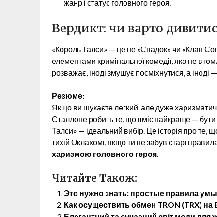
жанр і статус головного героя.
Вердикт: чи варто дивити
«Король Талси» — це не «Спадок» чи «Клан Соп
елементами кримінальної комедії, яка не втом
розважає, іноді змушує посміхнутися, а іноді —
Резюме:
Якщо ви шукаєте легкий, але дуже харизматич
Сталлоне робить те, що вміє найкраще — бути
Талси» — ідеальний вибір. Це історія про те, 
тихій Оклахомі, якщо ти не забув старі правила
харизмою головного героя.
Читайте Також:
Это нужно знать: простые правила ум
Как осуществить обмен TRON (TRX) на E
Елегантний та сучасний світ моди для жі