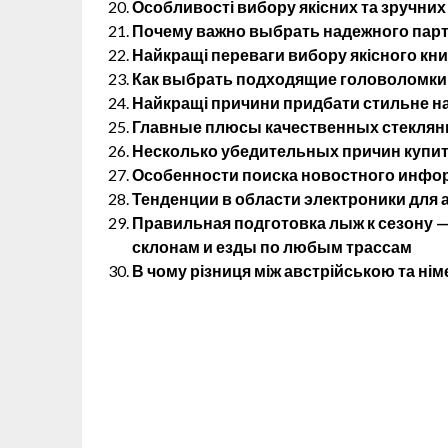
Особливості вибору якісних та зручних
Почему важно выбрать надежного партн
Найкращі переваги вибору якісного кн
Как выбрать подходящие головоломки 
Найкращі причини придбати стильне на
Главные плюсы качественных стеклянн
Несколько убедительных причин купит
Особенности поиска новостного инфо
Тенденции в области электроники для
Правильная подготовка лыж к сезону 
склонам и езды по любым трассам
В чому різниця між австрійською та н