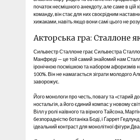
початок несмішного анекдоту, але саме в цій х
команду, він стає для них своєрідним наставн
хижаками, навіть якщо вони самі цього не розу
Акторська гра: Сталлоне як
Сильвестр Сталлоне грає Сильвестра Сталлоне
Манфреді — це той самий знайомий нам Сталл
іронічною посмішкою та набором афоризмів на
100%. Він не намагається зіграти молодого Аль 
заворожує.
Його монологи про честь, повагу та «старий д
ностальгія, а його єдиний компас у новому св
Вілл у ролі наївного та вірного Тайсона, Марті
безпорадністю ботаніка Боді, і Ґаррет Гедлунд
ідеальний контраст для монолітної фігури Два