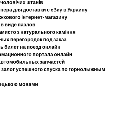
 чоловічих штанів
ера для доставки с eBay в Украину
ижкового інтернет-магазину
в виде пазлов
мисто з натурального каміння
ых перегородок под заказ
ь билет на поезд онлайн
рмационного портала онлайн
 автомобильных запчастей
— залог успешного спуска по горнолыжным
імецькою мовами