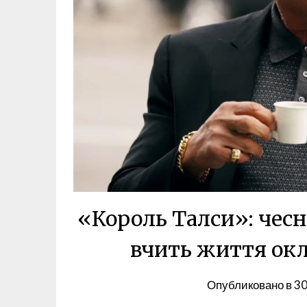
«Король Талси»: чесно
вчить життя ок
Опубликовано в
30