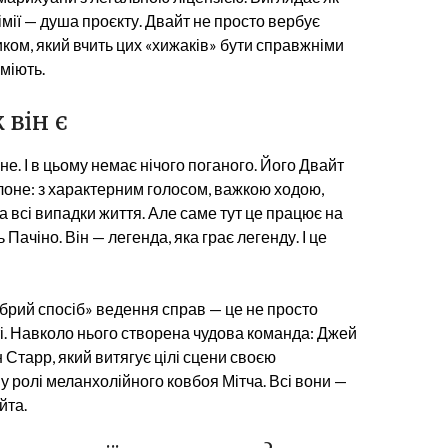
імії — душа проєкту. Двайт не просто вербує
иком, який вчить цих «хижаків» бути справжніми
міють.
 він є
. І в цьому немає нічого поганого. Його Двайт
оне: з характерним голосом, важкою ходою,
 всі випадки життя. Але саме тут це працює на
Пачіно. Він — легенда, яка грає легенду. І це
обрий спосіб» ведення справ — це не просто
іті. Навколо нього створена чудова команда: Джей
н Старр, який витягує цілі сцени своєю
 у ролі меланхолійного ковбоя Мітча. Всі вони —
йта.