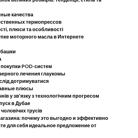
ные качества
ественных термопрессов
сті, плюси та особливості
упке моторного масла в Интернете
убашки
а
 покупки POD-систем
ерного лечения глаукомы
 слід дотримуватися
лавные плюсы
чнів у зв’язку з технологічним прогресом
пуск в Дубае
 чоловічих трусів
агазина: почему это выгодно и эффективно
те для себя идеальное предложение от