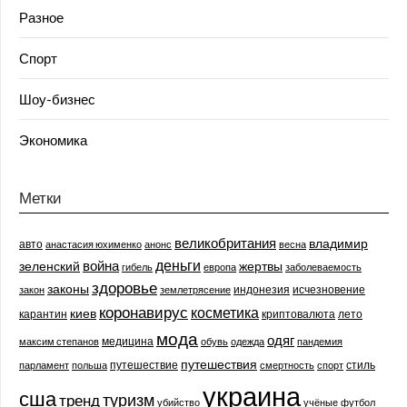
Разное
Спорт
Шоу-бизнес
Экономика
Метки
великобритания
владимир
авто
анастасия юхименко
анонс
весна
деньги
война
зеленский
жертвы
гибель
европа
заболеваемость
здоровье
законы
индонезия
исчезновение
закон
землетрясение
коронавирус
косметика
киев
карантин
криптовалюта
лето
мода
одяг
медицина
максим степанов
обувь
одежда
пандемия
путешествия
путешествие
стиль
парламент
польша
смертность
спорт
украина
сша
туризм
тренд
убийство
учёные
футбол