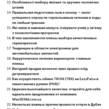
Особливості вибору якісних та зручних чоловічих
штанів
Правильная подготовка лыж к сезону — залог
успешного спуска по горнолыжным склонам и езды
по любым трассам
Які зміни в навчанні можуть очікувати учнів у зв’язку
з технологічним прогресом
В чем заключаются плюсы выбора качественных
термопрессов
Тенденции в области электроники для
автомобильных запчастей
Хирургическое лечение варикоцеле: главные
плюсы
Вигідний продаж волосся: яких правил слід
дотримуватися
Как осуществить обмен TRON (TRX) на EasyPaisa в
пакистанских рупиях (PKR)?
Церезин высочайшего качества: откройте для себя
идеальное предложение от компании
Wax05366.com.ua
Несколько важных причин провести отпуск в Дубае