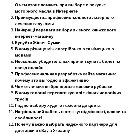
О чем стоит помнить при выборе и покупке
моторного масла в Интернете
Преимущества профессионального лазерного
лечения глаукомы
Найкращі переваги вибору якісного книжкового
інтернет-магазину
Купуйте Жіночі Сумки
В чому різниця між австрійською та німецькою
мовами
Несколько убедительных причин купить билет на
поезд онлайн
Профессиональная разработка сайта магазина:
почему это выгодно и эффективно
Чем отличаются брендовые женские рубашки
В чому головні переваги купівлі якісних чоловічих
трусів
Гид по выбору худи: от фасона до цвета
Нагрівальний кабель в стяжку: відмінності, плюси та
особливості
Почему важно выбрать надежного партнера для
доставки с eBay в Украину