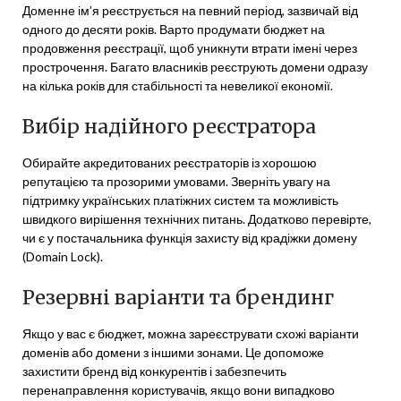
Доменне ім’я реєструється на певний період, зазвичай від
одного до десяти років. Варто продумати бюджет на
продовження реєстрації, щоб уникнути втрати імені через
прострочення. Багато власників реєструють домени одразу
на кілька років для стабільності та невеликої економії.
Вибір надійного реєстратора
Обирайте акредитованих реєстраторів із хорошою
репутацією та прозорими умовами. Зверніть увагу на
підтримку українських платіжних систем та можливість
швидкого вирішення технічних питань. Додатково перевірте,
чи є у постачальника функція захисту від крадіжки домену
(Domain Lock).
Резервні варіанти та брендинг
Якщо у вас є бюджет, можна зареєструвати схожі варіанти
доменів або домени з іншими зонами. Це допоможе
захистити бренд від конкурентів і забезпечить
перенаправлення користувачів, якщо вони випадково