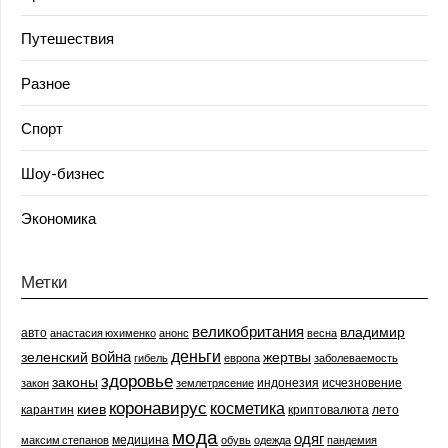
Путешествия
Разное
Спорт
Шоу-бизнес
Экономика
Метки
великобритания
владимир
авто
анастасия юхименко
анонс
весна
деньги
война
зеленский
жертвы
гибель
европа
заболеваемость
здоровье
законы
индонезия
исчезновение
закон
землетрясение
коронавирус
косметика
киев
карантин
криптовалюта
лето
мода
одяг
медицина
максим степанов
обувь
одежда
пандемия