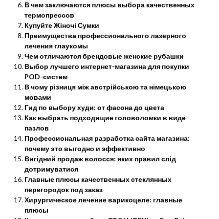
В чем заключаются плюсы выбора качественных
термопрессов
Купуйте Жіночі Сумки
Преимущества профессионального лазерного
лечения глаукомы
Чем отличаются брендовые женские рубашки
Выбор лучшего интернет-магазина для покупки
POD-систем
В чому різниця між австрійською та німецькою
мовами
Гид по выбору худи: от фасона до цвета
Как выбрать подходящие головоломки в виде
пазлов
Профессиональная разработка сайта магазина:
почему это выгодно и эффективно
Вигідний продаж волосся: яких правил слід
дотримуватися
Главные плюсы качественных стеклянных
перегородок под заказ
Хирургическое лечение варикоцеле: главные
плюсы