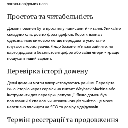
загальновідомих назв.
Простота та читабельність
Домен повинен бути простим у написанні й читанні. Уникайте
складних слів, довгих фраз і дефісів. Короткі імена з
однозначною вимовою легше передавати усно та не
плутають користувачів. Якщо бажане ім’я вже зайняте, не
варто додавати беззмістовні цифри або зайві літери – краще
пошукати інший варіант.
Перевірка історії домену
Деякі домени могли використовуватись раніше. Перевірте
їхню історію через сервіси на кшталт Wayback Machine або
інструменти для перевірки репутації. Якщо домен був
пов’язаний зі спамом чи незаконною діяльністю, це може
негативно вплинути на SEO та довіру відвідувачів.
Термін реєстрації та продовження