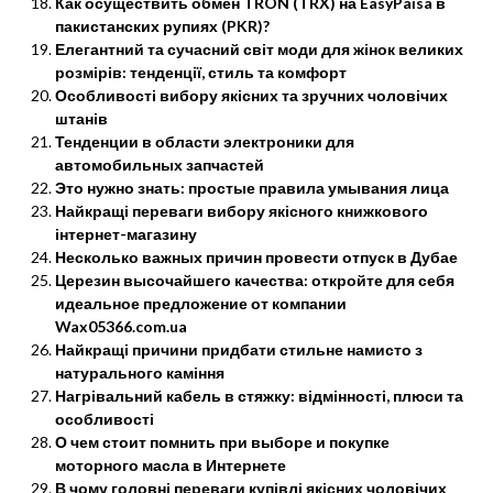
Как осуществить обмен TRON (TRX) на EasyPaisa в
пакистанских рупиях (PKR)?
Елегантний та сучасний світ моди для жінок великих
розмірів: тенденції, стиль та комфорт
Особливості вибору якісних та зручних чоловічих
штанів
Тенденции в области электроники для
автомобильных запчастей
Это нужно знать: простые правила умывания лица
Найкращі переваги вибору якісного книжкового
інтернет-магазину
Несколько важных причин провести отпуск в Дубае
Церезин высочайшего качества: откройте для себя
идеальное предложение от компании
Wax05366.com.ua
Найкращі причини придбати стильне намисто з
натурального каміння
Нагрівальний кабель в стяжку: відмінності, плюси та
особливості
О чем стоит помнить при выборе и покупке
моторного масла в Интернете
В чому головні переваги купівлі якісних чоловічих