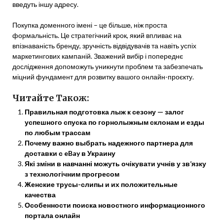
введуть іншу адресу.
Покупка доменного імені – це більше, ніж проста
формальність. Це стратегічний крок, який впливає на
впізнаваність бренду, зручність відвідувачів та навіть успіх
маркетингових кампаній. Зважений вибір і попереднє
дослідження допоможуть уникнути проблем та забезпечать
міцний фундамент для розвитку вашого онлайн-проєкту.
Читайте Також:
Правильная подготовка лыж к сезону — залог
успешного спуска по горнолыжным склонам и езды
по любым трассам
Почему важно выбрать надежного партнера для
доставки с eBay в Украину
Які зміни в навчанні можуть очікувати учнів у зв’язку
з технологічним прогресом
Женские трусы-слипы и их положительные
качества
Особенности поиска новостного информационного
портала онлайн