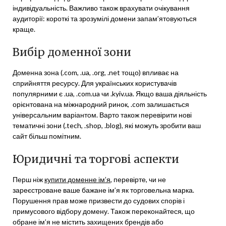
індивідуальність. Важливо також врахувати очікування
аудиторії: короткі та зрозумілі домени запам’ятовуються
краще.
Вибір доменної зони
Доменна зона (.com, .ua, .org, .net тощо) впливає на
сприйняття ресурсу. Для українських користувачів
популярними є .ua, .com.ua чи .kyiv.ua. Якщо ваша діяльність
орієнтована на міжнародний ринок, .com залишається
універсальним варіантом. Варто також перевірити нові
тематичні зони (.tech, .shop, .blog), які можуть зробити ваш
сайт більш помітним.
Юридичні та торгові аспекти
Перш ніж
купити доменне ім’я
, перевірте, чи не
зареєстроване ваше бажане ім’я як торговельна марка.
Порушення прав може призвести до судових спорів і
примусового відбору домену. Також переконайтеся, що
обране ім’я не містить захищених брендів або