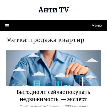
Перейти
Анти TV
к
содержимому
Меню
Метка:
продажа квартир
Выгодно ли сейчас покупать
недвижимость, — эксперт
Опубликовано в
11 января, 2022
от
admin