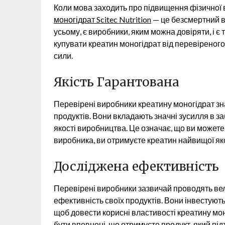
Коли мова заходить про підвищення фізичної в
моногідрат Scitec Nutrition
— це безсмертний во
усьому, є виробники, яким можна довіряти, і є 
купувати креатин моногідрат від перевіреног
сили.
Якість Гарантована
Перевірені виробники креатину моногідрат знаю
продуктів. Вони вкладають значні зусилля в 
якості виробництва. Це означає, що ви можете
виробника, ви отримуєте креатин найвищої яко
Досліджена ефективність
Перевірені виробники зазвичай проводять вел
ефективність своїх продуктів. Вони інвестують
щоб довести корисні властивості креатину мон
бути впевнені, що отримуєте продукт, який пі