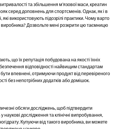
итривалості та збільшення м’язової маси, креатин
як серед доповнень для спортсменів. Однак, як і в
ті, які використовують підозрілі практики. Чому варто
о виробника? Дозвольте мені розкрити цю таємницю
ть, що їх репутація побудована на якості їхніх
забезпечення відповідності найвищим стандартам
 бути впевнені, отримуючи продукт від перевіреного
сті без непотрібних додатків або домішок.
ичезні обсяги досліджень, щоб підтвердити
 у наукові дослідження та клінічні випробування,
огідрату. Купуючи від такого виробника, ви можете
дтверджено науково.