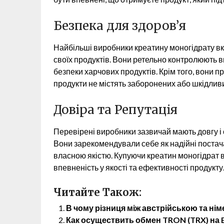
Безпека для здоров’я
Найбільші виробники креатину моногідрату вк
своїх продуктів. Вони ретельно контролюють 
безпеки харчових продуктів. Крім того, вони п
продукти не містять заборонених або шкідлив
Довіра та Репутація
Перевірені виробники зазвичай мають довгу і 
Вони зарекомендували себе як надійні постачаль
власною якістю. Купуючи креатин моногідрат 
впевненість у якості та ефективності продукту
Читайте Також:
В чому різниця між австрійською та н
Как осуществить обмен TRON (TRX) на E