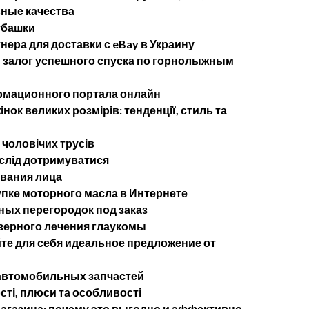
ные качества
убашки
ера для доставки с eBay в Украину
— залог успешного спуска по горнолыжным
рмационного портала онлайн
нок великих розмірів: тенденції, стиль та
 чоловічих трусів
 слід дотримуватися
ывания лица
упке моторного масла в Интернете
ых перегородок под заказ
ерного лечения глаукомы
те для себя идеальное предложение от
 автомобильных запчастей
сті, плюси та особливості
агазина: почему это выгодно и эффективно