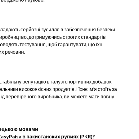
ладають серйозні зусилля в забезпечення безпеки
виробництво, дотримуючись строгих стандартів
роводять тестування, щоб гарантувати, що їхні
их речовин.
стабільну репутацію в галузі спортивних добавок.
ники високоякісних продуктів, і їхнє ім’я стоїть за
від перевіреного виробника, ви можете мати повну
.
імецькою мовами
asyPaisa в пакистанских рупиях (PKR)?