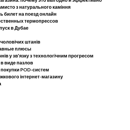
мисто з натурального каміння
ь билет на поезд онлайн
ественных термопрессов
пуск в Дубае
 чоловічих штанів
лавные плюсы
чнів у зв’язку з технологічним прогресом
в виде пазлов
 покупки POD-систем
ижкового інтернет-магазину
а