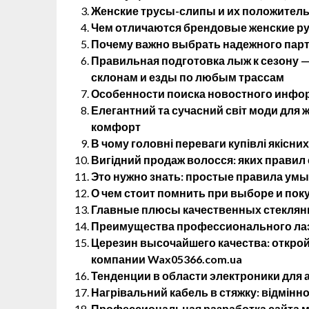
Женские трусы-слипы и их положитель
Чем отличаются брендовые женские р
Почему важно выбрать надежного партн
Правильная подготовка лыж к сезону 
склонам и езды по любым трассам
Особенности поиска новостного инфо
Елегантний та сучасний світ моди для жі
комфорт
В чому головні переваги купівлі якісних
Вигідний продаж волосся: яких правил
Это нужно знать: простые правила ум
О чем стоит помнить при выборе и пок
Главные плюсы качественных стеклянн
Преимущества профессионального лаз
Церезин высочайшего качества: открой
компании Wax05366.com.ua
Тенденции в области электроники для
Нагрівальний кабель в стяжку: відмінно
Профессиональная разработка сайта м