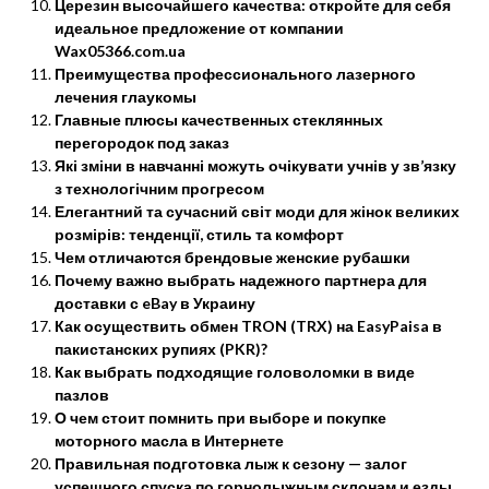
Церезин высочайшего качества: откройте для себя
идеальное предложение от компании
Wax05366.com.ua
Преимущества профессионального лазерного
лечения глаукомы
Главные плюсы качественных стеклянных
перегородок под заказ
Які зміни в навчанні можуть очікувати учнів у зв’язку
з технологічним прогресом
Елегантний та сучасний світ моди для жінок великих
розмірів: тенденції, стиль та комфорт
Чем отличаются брендовые женские рубашки
Почему важно выбрать надежного партнера для
доставки с eBay в Украину
Как осуществить обмен TRON (TRX) на EasyPaisa в
пакистанских рупиях (PKR)?
Как выбрать подходящие головоломки в виде
пазлов
О чем стоит помнить при выборе и покупке
моторного масла в Интернете
Правильная подготовка лыж к сезону — залог
успешного спуска по горнолыжным склонам и езды