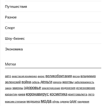
Путешествия
Разное
Спорт
Шоу-бизнес
Экономика
Метки
великобритания
владимир
авто
анастасия юхименко
анонс
весна
деньги
война
зеленский
жертвы
гибель
европа
заболеваемость
здоровье
законы
индонезия
исчезновение
закон
землетрясение
коронавирус
косметика
киев
карантин
криптовалюта
лето
мода
одяг
медицина
максим степанов
обувь
одежда
пандемия