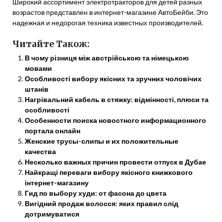
Широкий ассортимент электротракторов для детей разных
возрастов представлен в интернет-магазине АвтоБейби. Это
надежная и недорогая техника известных производителей.
Читайте Також:
В чому різниця між австрійською та німецькою
мовами
Особливості вибору якісних та зручних чоловічих
штанів
Нагрівальний кабель в стяжку: відмінності, плюси та
особливості
Особенности поиска новостного информационного
портала онлайн
Женские трусы-слипы и их положительные
качества
Несколько важных причин провести отпуск в Дубае
Найкращі переваги вибору якісного книжкового
інтернет-магазину
Гид по выбору худи: от фасона до цвета
Вигідний продаж волосся: яких правил слід
дотримуватися