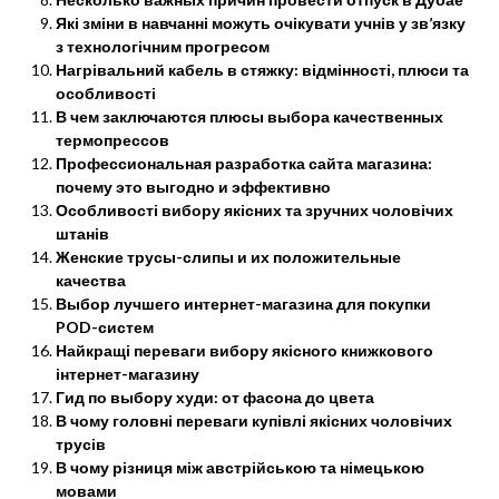
Які зміни в навчанні можуть очікувати учнів у зв’язку
з технологічним прогресом
Нагрівальний кабель в стяжку: відмінності, плюси та
особливості
В чем заключаются плюсы выбора качественных
термопрессов
Профессиональная разработка сайта магазина:
почему это выгодно и эффективно
Особливості вибору якісних та зручних чоловічих
штанів
Женские трусы-слипы и их положительные
качества
Выбор лучшего интернет-магазина для покупки
POD-систем
Найкращі переваги вибору якісного книжкового
інтернет-магазину
Гид по выбору худи: от фасона до цвета
В чому головні переваги купівлі якісних чоловічих
трусів
В чому різниця між австрійською та німецькою
мовами