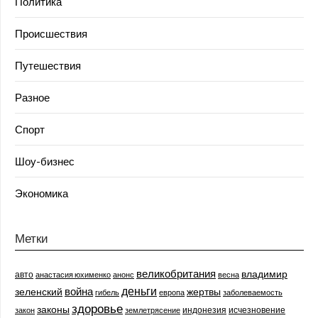
Политика
Происшествия
Путешествия
Разное
Спорт
Шоу-бизнес
Экономика
Метки
великобритания
владимир
авто
анастасия юхименко
анонс
весна
деньги
война
зеленский
жертвы
гибель
европа
заболеваемость
здоровье
законы
индонезия
исчезновение
закон
землетрясение