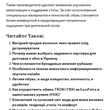
Также производители уделяют внимание улучшению
амортизации и поддержки стопы. За счет использования
специальных материалов и технологий, обувь становится
более комфортной и предотвращает неприятные
ощущения при длительной носке.
Читайте Також:
Вигідний продаж волосся: яких правил слід
дотримуватися
Почему важно выбрать надежного партнера для
доставки с eBay в Украину
Чем отличаются брендовые женские рубашки
Особенности поиска новостного информационного
портала онлайн
Летняя обувь: в моде изящество, античность и
удобство
Как осуществить обмен TRON (TRX) на EasyPaisa в
пакистанских рупиях (PKR)?
Елегантний та сучасний світ моди для жінок великих
розмірів: тенденції, стиль та комфорт
Несколько важных причин провести отпуск в Дубае