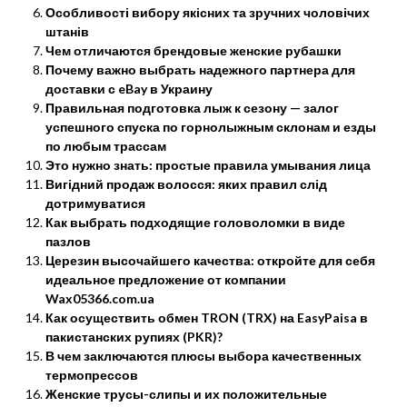
Особливості вибору якісних та зручних чоловічих
штанів
Чем отличаются брендовые женские рубашки
Почему важно выбрать надежного партнера для
доставки с eBay в Украину
Правильная подготовка лыж к сезону — залог
успешного спуска по горнолыжным склонам и езды
по любым трассам
Это нужно знать: простые правила умывания лица
Вигідний продаж волосся: яких правил слід
дотримуватися
Как выбрать подходящие головоломки в виде
пазлов
Церезин высочайшего качества: откройте для себя
идеальное предложение от компании
Wax05366.com.ua
Как осуществить обмен TRON (TRX) на EasyPaisa в
пакистанских рупиях (PKR)?
В чем заключаются плюсы выбора качественных
термопрессов
Женские трусы-слипы и их положительные