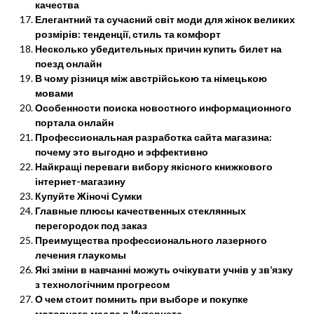
качества
Елегантний та сучасний світ моди для жінок великих
розмірів: тенденції, стиль та комфорт
Несколько убедительных причин купить билет на
поезд онлайн
В чому різниця між австрійською та німецькою
мовами
Особенности поиска новостного информационного
портала онлайн
Профессиональная разработка сайта магазина:
почему это выгодно и эффективно
Найкращі переваги вибору якісного книжкового
інтернет-магазину
Купуйте Жіночі Сумки
Главные плюсы качественных стеклянных
перегородок под заказ
Преимущества профессионального лазерного
лечения глаукомы
Які зміни в навчанні можуть очікувати учнів у зв’язку
з технологічним прогресом
О чем стоит помнить при выборе и покупке
моторного масла в Интернете