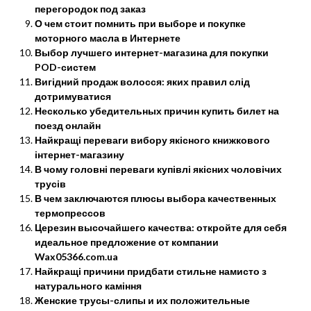
перегородок под заказ
О чем стоит помнить при выборе и покупке
моторного масла в Интернете
Выбор лучшего интернет-магазина для покупки
POD-систем
Вигідний продаж волосся: яких правил слід
дотримуватися
Несколько убедительных причин купить билет на
поезд онлайн
Найкращі переваги вибору якісного книжкового
інтернет-магазину
В чому головні переваги купівлі якісних чоловічих
трусів
В чем заключаются плюсы выбора качественных
термопрессов
Церезин высочайшего качества: откройте для себя
идеальное предложение от компании
Wax05366.com.ua
Найкращі причини придбати стильне намисто з
натурального каміння
Женские трусы-слипы и их положительные