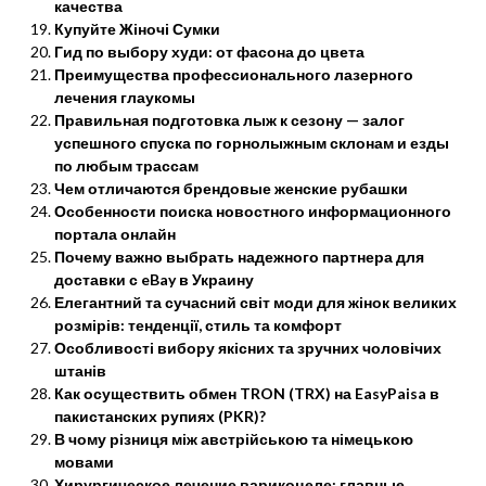
качества
Купуйте Жіночі Сумки
Гид по выбору худи: от фасона до цвета
Преимущества профессионального лазерного
лечения глаукомы
Правильная подготовка лыж к сезону — залог
успешного спуска по горнолыжным склонам и езды
по любым трассам
Чем отличаются брендовые женские рубашки
Особенности поиска новостного информационного
портала онлайн
Почему важно выбрать надежного партнера для
доставки с eBay в Украину
Елегантний та сучасний світ моди для жінок великих
розмірів: тенденції, стиль та комфорт
Особливості вибору якісних та зручних чоловічих
штанів
Как осуществить обмен TRON (TRX) на EasyPaisa в
пакистанских рупиях (PKR)?
В чому різниця між австрійською та німецькою
мовами
Хирургическое лечение варикоцеле: главные