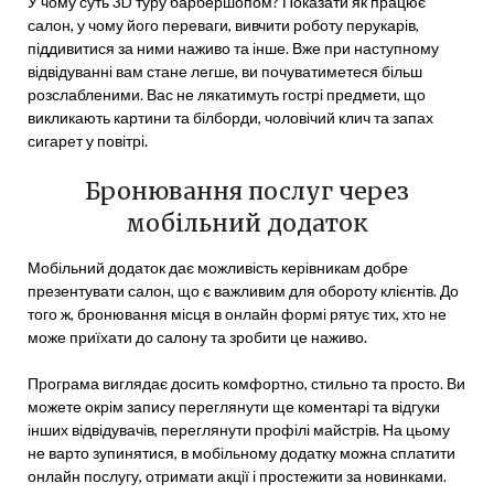
У чому суть 3D туру барбершопом? Показати як працює
салон, у чому його переваги, вивчити роботу перукарів,
піддивитися за ними наживо та інше. Вже при наступному
відвідуванні вам стане легше, ви почуватиметеся більш
розслабленими. Вас не лякатимуть гострі предмети, що
викликають картини та білборди, чоловічий клич та запах
сигарет у повітрі.
Бронювання послуг через
мобільний додаток
Мобільний додаток дає можливість керівникам добре
презентувати салон, що є важливим для обороту клієнтів. До
того ж, бронювання місця в онлайн формі рятує тих, хто не
може приїхати до салону та зробити це наживо.
Програма виглядає досить комфортно, стильно та просто. Ви
можете окрім запису переглянути ще коментарі та відгуки
інших відвідувачів, переглянути профілі майстрів. На цьому
не варто зупинятися, в мобільному додатку можна сплатити
онлайн послугу, отримати акції і простежити за новинками.