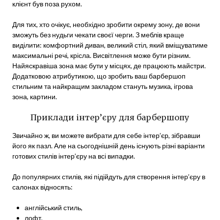
клієнт був поза рухом.
Для тих, хто очікує, необхідно зробити окрему зону, де вони
зможуть без нудьги чекати своєї черги. З меблів краще
виділити: комфортний диван, великий стіл, який вміщуватиме
максимальні речі, крісла. Висвітлення може бути різним.
Найяскравіша зона має бути у місцях, де працюють майстри.
Додатковою атрибутикою, що зробить ваш барбершоп
стильним та найкращим закладом стануть музика, ігрова
зона, картини.
Приклади інтер’єру для барбершопу
Звичайно ж, ви можете вибрати для себе інтер’єр, зібравши
його як пазл. Але на сьогоднішній день існують різні варіанти
готових стилів інтер’єру на всі випадки.
До популярних стилів, які підійдуть для створення інтер’єру в
салонах відносять:
англійський стиль,
лофт,