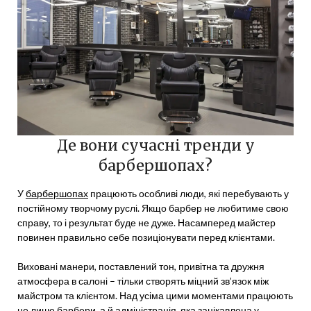
Де вони сучасні тренди у
барбершопах?
У
барбершопах
працюють особливі люди, які перебувають у
постійному творчому руслі. Якщо барбер не любитиме свою
справу, то і результат буде не дуже. Насамперед майстер
повинен правильно себе позиціонувати перед клієнтами.
Виховані манери, поставлений тон, привітна та дружня
атмосфера в салоні – тільки створять міцний зв’язок між
майстром та клієнтом. Над усіма цими моментами працюють
не лише барбери, а й адміністрація, яка зацікавлена у