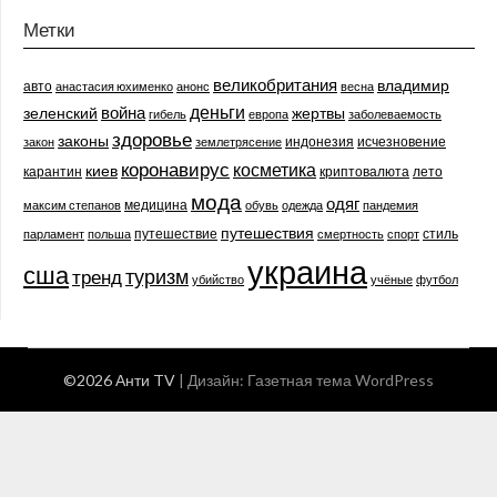
Метки
великобритания
владимир
авто
анастасия юхименко
анонс
весна
деньги
война
зеленский
жертвы
гибель
европа
заболеваемость
здоровье
законы
индонезия
исчезновение
закон
землетрясение
коронавирус
косметика
киев
карантин
криптовалюта
лето
мода
одяг
медицина
максим степанов
обувь
одежда
пандемия
путешествия
путешествие
стиль
парламент
польша
смертность
спорт
украина
сша
туризм
тренд
убийство
учёные
футбол
©2026 Анти TV
| Дизайн:
Газетная тема WordPress