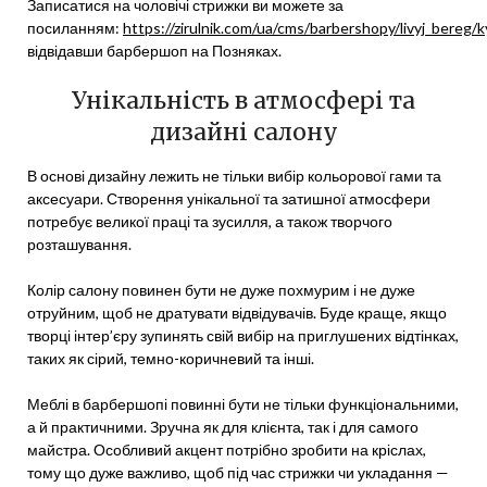
Записатися на чоловічі стрижки ви можете за
посиланням:
https://zirulnik.com/ua/cms/barbershopy/livyj_bereg
відвідавши барбершоп на Позняках.
Унікальність в атмосфері та
дизайні салону
В основі дизайну лежить не тільки вибір кольорової гами та
аксесуари. Створення унікальної та затишної атмосфери
потребує великої праці та зусилля, а також творчого
розташування.
Колір салону повинен бути не дуже похмурим і не дуже
отруйним, щоб не дратувати відвідувачів. Буде краще, якщо
творці інтер’єру зупинять свій вибір на приглушених відтінках,
таких як сірий, темно-коричневий та інші.
Меблі в барбершопі повинні бути не тільки функціональними,
а й практичними. Зручна як для клієнта, так і для самого
майстра. Особливий акцент потрібно зробити на кріслах,
тому що дуже важливо, щоб під час стрижки чи укладання —