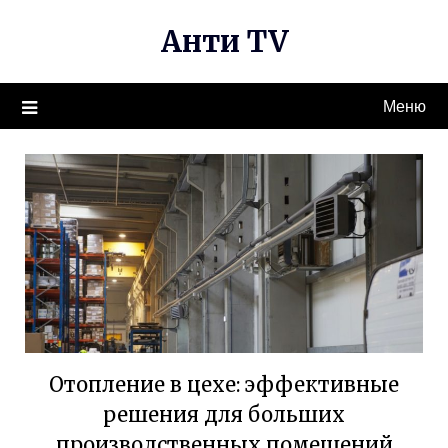
Перейти
Анти TV
к
содержимому
Меню
Отопление в цехе: эффективные
решения для больших
производственных помещений