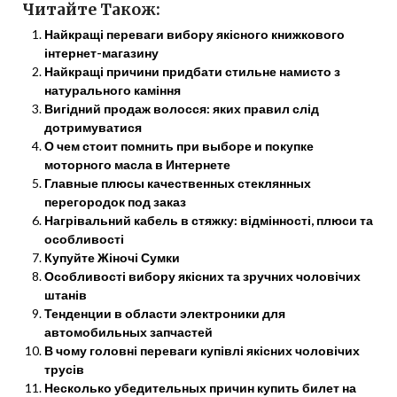
Читайте Також:
Найкращі переваги вибору якісного книжкового
інтернет-магазину
Найкращі причини придбати стильне намисто з
натурального каміння
Вигідний продаж волосся: яких правил слід
дотримуватися
О чем стоит помнить при выборе и покупке
моторного масла в Интернете
Главные плюсы качественных стеклянных
перегородок под заказ
Нагрівальний кабель в стяжку: відмінності, плюси та
особливості
Купуйте Жіночі Сумки
Особливості вибору якісних та зручних чоловічих
штанів
Тенденции в области электроники для
автомобильных запчастей
В чому головні переваги купівлі якісних чоловічих
трусів
Несколько убедительных причин купить билет на