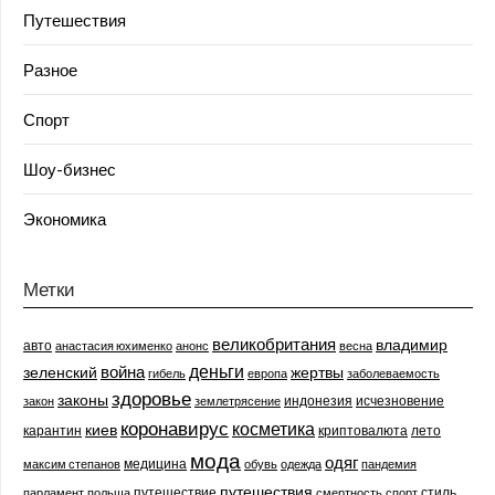
Путешествия
Разное
Спорт
Шоу-бизнес
Экономика
Метки
великобритания
владимир
авто
анастасия юхименко
анонс
весна
деньги
война
зеленский
жертвы
гибель
европа
заболеваемость
здоровье
законы
индонезия
исчезновение
закон
землетрясение
коронавирус
косметика
киев
карантин
криптовалюта
лето
мода
одяг
медицина
максим степанов
обувь
одежда
пандемия
путешествия
путешествие
стиль
парламент
польша
смертность
спорт