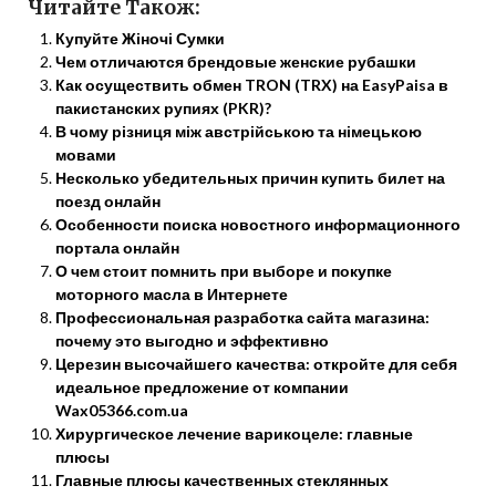
Читайте Також:
Купуйте Жіночі Сумки
Чем отличаются брендовые женские рубашки
Как осуществить обмен TRON (TRX) на EasyPaisa в
пакистанских рупиях (PKR)?
В чому різниця між австрійською та німецькою
мовами
Несколько убедительных причин купить билет на
поезд онлайн
Особенности поиска новостного информационного
портала онлайн
О чем стоит помнить при выборе и покупке
моторного масла в Интернете
Профессиональная разработка сайта магазина:
почему это выгодно и эффективно
Церезин высочайшего качества: откройте для себя
идеальное предложение от компании
Wax05366.com.ua
Хирургическое лечение варикоцеле: главные
плюсы
Главные плюсы качественных стеклянных