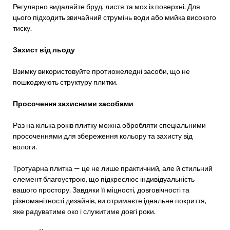
Регулярно видаляйте бруд, листя та мох із поверхні. Для
цього підходить звичайний струмінь води або мийка високого
тиску.
Захист від льоду
Взимку використовуйте протиожеледні засоби, що не
пошкоджують структуру плитки.
Просочення захисними засобами
Раз на кілька років плитку можна обробляти спеціальними
просоченнями для збереження кольору та захисту від
вологи.
Тротуарна плитка — це не лише практичний, але й стильний
елемент благоустрою, що підкреслює індивідуальність
вашого простору. Завдяки її міцності, довговічності та
різноманітності дизайнів, ви отримаєте ідеальне покриття,
яке радуватиме око і служитиме довгі роки.