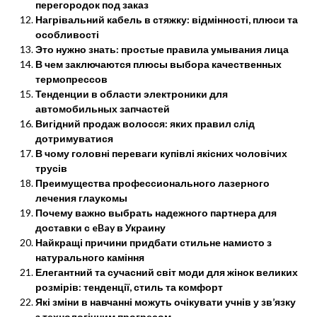
перегородок под заказ
Нагрівальний кабель в стяжку: відмінності, плюси та
особливості
Это нужно знать: простые правила умывания лица
В чем заключаются плюсы выбора качественных
термопрессов
Тенденции в области электроники для
автомобильных запчастей
Вигідний продаж волосся: яких правил слід
дотримуватися
В чому головні переваги купівлі якісних чоловічих
трусів
Преимущества профессионального лазерного
лечения глаукомы
Почему важно выбрать надежного партнера для
доставки с eBay в Украину
Найкращі причини придбати стильне намисто з
натурального каміння
Елегантний та сучасний світ моди для жінок великих
розмірів: тенденції, стиль та комфорт
Які зміни в навчанні можуть очікувати учнів у зв’язку
з технологічним прогресом