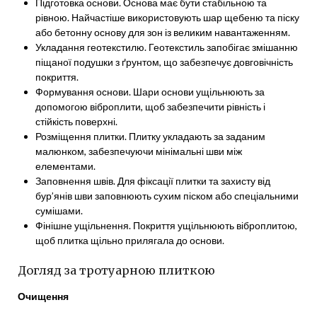
Підготовка основи. Основа має бути стабільною та
рівною. Найчастіше використовують шар щебеню та піску
або бетонну основу для зон із великим навантаженням.
Укладання геотекстилю. Геотекстиль запобігає змішанню
піщаної подушки з ґрунтом, що забезпечує довговічність
покриття.
Формування основи. Шари основи ущільнюють за
допомогою віброплити, щоб забезпечити рівність і
стійкість поверхні.
Розміщення плитки. Плитку укладають за заданим
малюнком, забезпечуючи мінімальні шви між
елементами.
Заповнення швів. Для фіксації плитки та захисту від
бур’янів шви заповнюють сухим піском або спеціальними
сумішами.
Фінішне ущільнення. Покриття ущільнюють віброплитою,
щоб плитка щільно прилягала до основи.
Догляд за тротуарною плиткою
Очищення