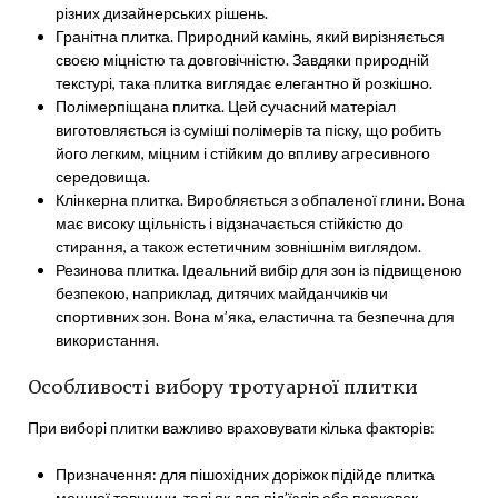
різних дизайнерських рішень.
Гранітна плитка. Природний камінь, який вирізняється
своєю міцністю та довговічністю. Завдяки природній
текстурі, така плитка виглядає елегантно й розкішно.
Полімерпіщана плитка. Цей сучасний матеріал
виготовляється із суміші полімерів та піску, що робить
його легким, міцним і стійким до впливу агресивного
середовища.
Клінкерна плитка. Виробляється з обпаленої глини. Вона
має високу щільність і відзначається стійкістю до
стирання, а також естетичним зовнішнім виглядом.
Резинова плитка. Ідеальний вибір для зон із підвищеною
безпекою, наприклад, дитячих майданчиків чи
спортивних зон. Вона м’яка, еластична та безпечна для
використання.
Особливості вибору тротуарної плитки
При виборі плитки важливо враховувати кілька факторів:
Призначення: для пішохідних доріжок підійде плитка
меншої товщини, тоді як для під’їздів або парковок