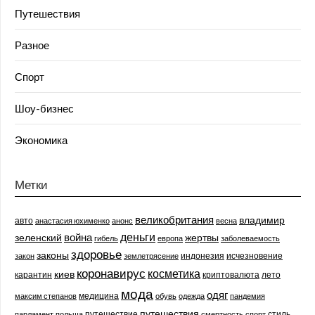
Путешествия
Разное
Спорт
Шоу-бизнес
Экономика
Метки
великобритания
владимир
авто
анастасия юхименко
анонс
весна
деньги
война
зеленский
жертвы
гибель
европа
заболеваемость
здоровье
законы
индонезия
исчезновение
закон
землетрясение
коронавирус
косметика
киев
карантин
криптовалюта
лето
мода
одяг
медицина
максим степанов
обувь
одежда
пандемия
путешествия
путешествие
стиль
парламент
польша
смертность
спорт