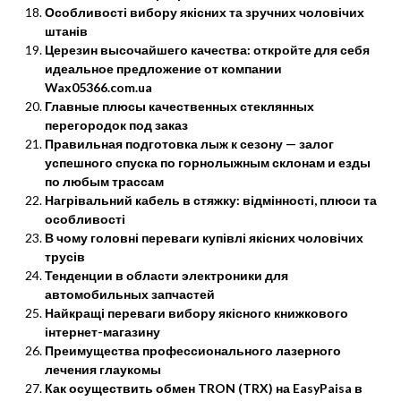
Особливості вибору якісних та зручних чоловічих
штанів
Церезин высочайшего качества: откройте для себя
идеальное предложение от компании
Wax05366.com.ua
Главные плюсы качественных стеклянных
перегородок под заказ
Правильная подготовка лыж к сезону — залог
успешного спуска по горнолыжным склонам и езды
по любым трассам
Нагрівальний кабель в стяжку: відмінності, плюси та
особливості
В чому головні переваги купівлі якісних чоловічих
трусів
Тенденции в области электроники для
автомобильных запчастей
Найкращі переваги вибору якісного книжкового
інтернет-магазину
Преимущества профессионального лазерного
лечения глаукомы
Как осуществить обмен TRON (TRX) на EasyPaisa в