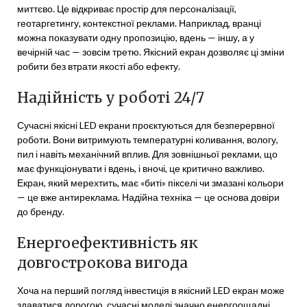
миттєво. Це відкриває простір для персоналізації,
геотаргетингу, контекстної реклами. Наприклад, вранці
можна показувати одну пропозицію, вдень — іншу, а у
вечірній час — зовсім третю. Якісний екран дозволяє ці зміни
робити без втрати якості або ефекту.
Надійність у роботі 24/7
Сучасні якісні LED екрани проєктуються для безперервної
роботи. Вони витримують температурні коливання, вологу,
пил і навіть механічний вплив. Для зовнішньої реклами, що
має функціонувати і вдень, і вночі, це критично важливо.
Екран, який мерехтить, має «биті» пікселі чи змазані кольори
— це вже антиреклама. Надійна техніка — це основа довіри
до бренду.
Енергоефективність як
довгострокова вигода
Хоча на перший погляд інвестиція в якісний LED екран може
здаватися дорогою, сучасні моделі значно енергоощадні.