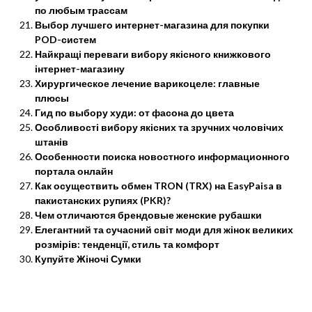
по любым трассам
Выбор лучшего интернет-магазина для покупки
POD-систем
Найкращі переваги вибору якісного книжкового
інтернет-магазину
Хирургическое лечение варикоцеле: главные
плюсы
Гид по выбору худи: от фасона до цвета
Особливості вибору якісних та зручних чоловічих
штанів
Особенности поиска новостного информационного
портала онлайн
Как осуществить обмен TRON (TRX) на EasyPaisa в
пакистанских рупиях (PKR)?
Чем отличаются брендовые женские рубашки
Елегантний та сучасний світ моди для жінок великих
розмірів: тенденції, стиль та комфорт
Купуйте Жіночі Сумки