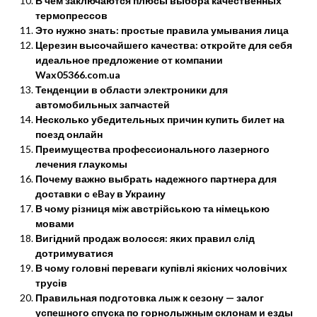
В чем заключаются плюсы выбора качественных
термопрессов
Это нужно знать: простые правила умывания лица
Церезин высочайшего качества: откройте для себя
идеальное предложение от компании
Wax05366.com.ua
Тенденции в области электроники для
автомобильных запчастей
Несколько убедительных причин купить билет на
поезд онлайн
Преимущества профессионального лазерного
лечения глаукомы
Почему важно выбрать надежного партнера для
доставки с eBay в Украину
В чому різниця між австрійською та німецькою
мовами
Вигідний продаж волосся: яких правил слід
дотримуватися
В чому головні переваги купівлі якісних чоловічих
трусів
Правильная подготовка лыж к сезону — залог
успешного спуска по горнолыжным склонам и езды