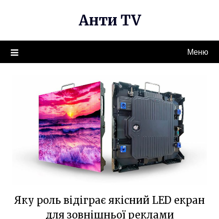
Перейти
Анти TV
к
содержимому
Меню
Яку роль відіграє якісний LED екран
для зовнішньої реклами