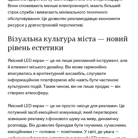
Вони споживають менше електроенергії, мають більший
строк служби і вимагають мінімального технічного
обслуговування. Це дозволяє рекламодавцю економити
ресурси у довгостроковій перспективі.
Візуальна культура міста — новий
рівень естетики
Якісний LED екран — це не лише рекламний інструмент, але
й елемент міського дизайну. Він може гармонійно
вписуватись в архітектурний ансамбль, слугувати
інформаційною платформою або навіть бути частиною
культурних подій. Таким чином, він не лише продає — він
створює атмосферу.
Якісний LED екран — це не просто «місце для реклами». Це
потужний засіб емоційної комунікації, який перетворює
зовнішню рекламу з фонового шуму на живу, динамічну
розповідь. Він дозволяє брендам бути гнучкими, сучасними,
емоційними і — головне — помітними. У світі, де увага —
найцінніший ресурс, інвестиція в якісний LED екран — це не