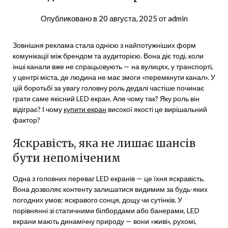
Опубликовано в
20 августа, 2025
от
admin
Зовнішня реклама стала однією з найпотужніших форм
комунікації між брендом та аудиторією. Вона діє тоді, коли
інші канали вже не спрацьовують — на вулицях, у транспорті,
у центрі міста, де людина не має змоги «перемкнути канал». У
цій боротьбі за увагу головну роль дедалі частіше починає
грати саме якісний LED екран. Але чому так? Яку роль він
відіграє? І чому
купити екран
високої якості це вирішальний
фактор?
Яскравість, яка не лишає шансів
бути непоміченим
Одна з головних переваг LED екранів — це їхня яскравість.
Вона дозволяє контенту залишатися видимим за будь-яких
погодних умов: яскравого сонця, дощу чи сутінків. У
порівнянні зі статичними білбордами або банерами, LED
екрани мають динамічну природу — вони «живі», рухомі,