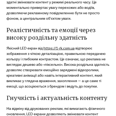
здатні змінювати контент у режимі реального часу. Це
моментально привертає увагу перехожих або водіїв,
дозволяючи рекламному повідомленню бути не просто
фоном, а центральним об’єктом уваги.
Реалістичність та емоції через
високу роздільну здатність
Якісний LED екран від
https://1-rk.com.ua
відтворює
зображення з чіткою деталізацією, правильною передачею
кольору і глибоким контрастом. Це означає, що реклама не
виглядає дешево або «піксельно». Висока роздільна здатність
дозволяє створювати емоційно заряджені відеоролики,
креативні анімації або навіть інтерактивний контент, який
викликає у глядача враження, захоплення — а це саме ті
емоції, що асоціюються з брендом і ведуть до покупки.
Гнучкість і актуальність контенту
На відміну від друкованих реклам, які вимагають фізичного
оновлення, LED екрани дозволяють змінювати контент