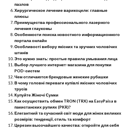
пазлов
Хирургическое лечение варикоцеле: главные
плюсы
Преимущества профессионального лазерного
лечения глаукомы
Особенности поиска новостного информационного
портала онлайн
Особливості вибору якісних та зручних чоловічих
штанів
Это нужно знать: простые правила умывания лица
Выбор лучшего интернет-магазина для покупки
POD-систем
Чем отличаются брендовые женские рубашки
В чому головні переваги купівлі якісних чоловічих
трусів
Купуйте Жіночі Сумки
Как осуществить обмен TRON (TRX) на EasyPaisa в
пакистанских рупиях (PKR)?
Елегантний та сучасний світ моди для жінок великих
розмірів: тенденції, стиль та комфорт
Церезин высочайшего качества: откройте для себя