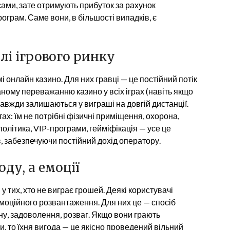
ами, зате отримують прибуток за рахунок
рограм. Саме вони, в більшості випадків, є
і ігрового ринку
 онлайн казино. Для них гравці — це постійний потік
ому переважанню казино у всіх іграх (навіть якщо
вжди залишаються у виграші на довгій дистанції.
ах: їм не потрібні фізичні приміщення, охорона,
олітика, VIP-програми, гейміфікація — усе це
в, забезпечуючи постійний дохід оператору.
оду, а емоції
 тих, хто не виграє грошей. Деякі користувачі
 емоційного розвантаження. Для них це — спосіб
іну, задоволення, розваг. Якщо вони грають
и, то їхня вигода — це якісно проведений вільний