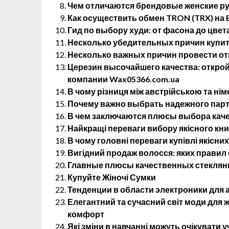
Чем отличаются брендовые женские р
Как осуществить обмен TRON (TRX) на E
Гид по выбору худи: от фасона до цвет
Несколько убедительных причин купит
Несколько важных причин провести от
Церезин высочайшего качества: открой
компании Wax05366.com.ua
В чому різниця між австрійською та н
Почему важно выбрать надежного партн
В чем заключаются плюсы выбора кач
Найкращі переваги вибору якісного кн
В чому головні переваги купівлі якісних
Вигідний продаж волосся: яких правил
Главные плюсы качественных стеклянн
Купуйте Жіночі Сумки
Тенденции в области электроники для
Елегантний та сучасний світ моди для жі
комфорт
Які зміни в навчанні можуть очікувати у