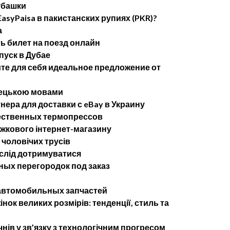
убашки
asyPaisa в пакистанских рупиях (PKR)?
а
ь билет на поезд онлайн
пуск в Дубае
те для себя идеальное предложение от
імецькою мовами
ера для доставки с eBay в Украину
ественных термопрессов
ижкового інтернет-магазину
 чоловічих трусів
 слід дотримуватися
ых перегородок под заказ
 автомобильных запчастей
нок великих розмірів: тенденції, стиль та
чнів у зв’язку з технологічним прогресом