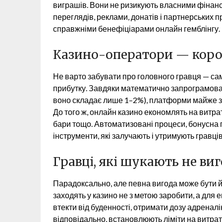
виграшів. Вони не ризикують власними фінанс
переглядів, реклами, донатів і партнерських п
справжніми бенефіціарами онлайн гемблінгу.
Казино-оператори — корол
Не варто забувати про головного гравця — самі
прибутку. Завдяки математично запрограмован
воно складає лише 1–2%), платформи майже за
До того ж, онлайн казино економлять на витрат
бари тощо. Автоматизовані процеси, бонусна п
інструменти, які залучають і утримують гравці
Гравці, які шукають не виг
Парадоксально, але певна вигода може бути й у
заходять у казино не з метою заробити, а для
втекти від буденності, отримати дозу адренал
відповідально, встановлюють ліміти на витрат