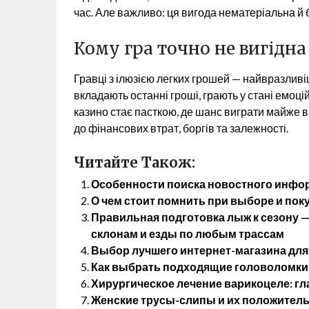
час. Але важливо: ця вигода нематеріальна й 
Кому гра точно не вигідна
Гравці з ілюзією легких грошей — найвразлив
вкладають останні гроші, грають у стані емоц
казино стає пасткою, де шанс виграти майже ві
до фінансових втрат, боргів та залежності.
Читайте Також:
Особенности поиска новостного инфо
О чем стоит помнить при выборе и пок
Правильная подготовка лыж к сезону 
склонам и езды по любым трассам
Выбор лучшего интернет-магазина для
Как выбрать подходящие головоломки 
Хирургическое лечение варикоцеле: г
Женские трусы-слипы и их положитель