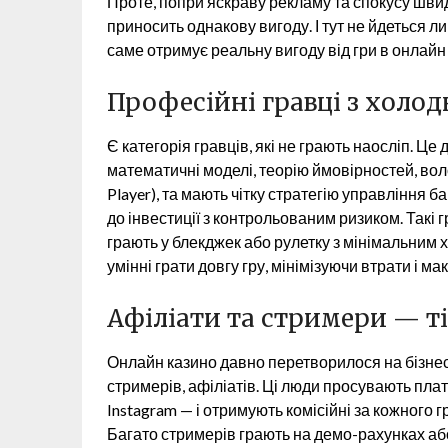
Проте, попри яскраву рекламу та спокусу швид
приносить однакову вигоду. І тут не йдеться 
саме отримує реальну вигоду від гри в онлайн
Професійні гравці з холо
Є категорія гравців, які не грають наосліп. Ц
математичні моделі, теорію ймовірностей, вол
Player), та мають чітку стратегію управління б
до інвестиції з контрольованим ризиком. Такі 
грають у блекджек або рулетку з мінімальним 
умінні грати довгу гру, мінімізуючи втрати і м
Афіліати та стримери — ті,
Онлайн казино давно перетворилося на бізнес 
стримерів, афіліатів. Ці люди просувають пла
Instagram — і отримують комісійні за кожного 
Багато стримерів грають на демо-рахунках аб