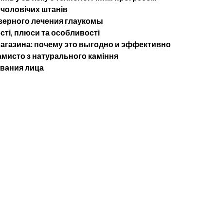
 чоловічих штанів
ерного лечения глаукомы
сті, плюси та особливості
агазина: почему это выгодно и эффективно
мисто з натурального каміння
ывания лица