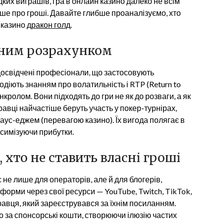
ких виграшів, гра в онлайн казино далеко не всім
лише про гроші. Давайте глибше проаналізуємо, хто
 казино
дракон голд
.
дним розрахунком
е досвідчені професіонали, що застосовують
одіють знанням про волатильність і RTP (Return to
анкролом. Вони підходять до гри не як до розваги, а як
гравці найчастіше беруть участь у покер-турнірах,
хаус-еджем (перевагою казино). Їх вигода полягає в
аксимізуючи прибутки.
 хто не ставить власні гроші
не лише для операторів, але й для блогерів,
тформи через свої ресурси — YouTube, Twitch, TikTok,
гравця, який зареєструвався за їхнім посиланням.
о за спонсорські кошти, створюючи ілюзію частих