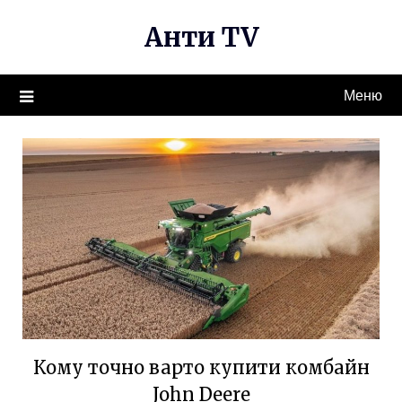
Перейти
Анти TV
к
содержимому
Меню
Кому точно варто купити комбайн
John Deere