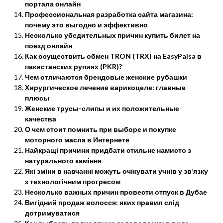
портала онлайн
Профессиональная разработка сайта магазина:
почему это выгодно и эффективно
Несколько убедительных причин купить билет на
поезд онлайн
Как осуществить обмен TRON (TRX) на EasyPaisa в
пакистанских рупиях (PKR)?
Чем отличаются брендовые женские рубашки
Хирургическое лечение варикоцеле: главные
плюсы
Женские трусы-слипы и их положительные
качества
О чем стоит помнить при выборе и покупке
моторного масла в Интернете
Найкращі причини придбати стильне намисто з
натурального каміння
Які зміни в навчанні можуть очікувати учнів у зв’язку
з технологічним прогресом
Несколько важных причин провести отпуск в Дубае
Вигідний продаж волосся: яких правил слід
дотримуватися