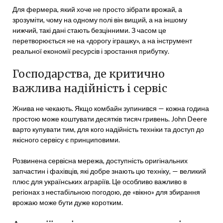
Для фермера, який хоче не просто зібрати врожай, а
зрозуміти, чому на одному полі він вищий, а на іншому
нижчий, такі дані стають безцінними. З часом це
перетворюється не на «дорогу іграшку», а на інструмент
реальної економії ресурсів і зростання прибутку.
Господарства, де критично
важлива надійність і сервіс
Жнива не чекають. Якщо комбайн зупинився — кожна година
простою може коштувати десятків тисяч гривень. John Deere
варто купувати тим, для кого надійність техніки та доступ до
якісного сервісу є принциповими.
Розвинена сервісна мережа, доступність оригінальних
запчастин і фахівців, які добре знають цю техніку, — великий
плюс для українських аграріїв. Це особливо важливо в
регіонах з нестабільною погодою, де «вікно» для збирання
врожаю може бути дуже коротким.