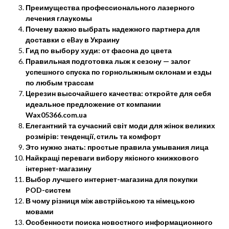
Преимущества профессионального лазерного
лечения глаукомы
Почему важно выбрать надежного партнера для
доставки с eBay в Украину
Гид по выбору худи: от фасона до цвета
Правильная подготовка лыж к сезону — залог
успешного спуска по горнолыжным склонам и езды
по любым трассам
Церезин высочайшего качества: откройте для себя
идеальное предложение от компании
Wax05366.com.ua
Елегантний та сучасний світ моди для жінок великих
розмірів: тенденції, стиль та комфорт
Это нужно знать: простые правила умывания лица
Найкращі переваги вибору якісного книжкового
інтернет-магазину
Выбор лучшего интернет-магазина для покупки
POD-систем
В чому різниця між австрійською та німецькою
мовами
Особенности поиска новостного информационного