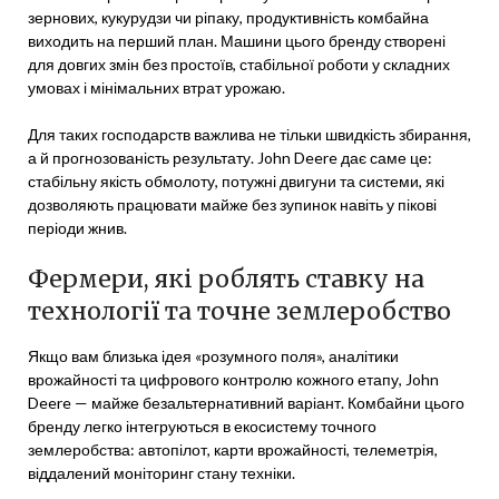
зернових, кукурудзи чи ріпаку, продуктивність комбайна
виходить на перший план. Машини цього бренду створені
для довгих змін без простоїв, стабільної роботи у складних
умовах і мінімальних втрат урожаю.
Для таких господарств важлива не тільки швидкість збирання,
а й прогнозованість результату. John Deere дає саме це:
стабільну якість обмолоту, потужні двигуни та системи, які
дозволяють працювати майже без зупинок навіть у пікові
періоди жнив.
Фермери, які роблять ставку на
технології та точне землеробство
Якщо вам близька ідея «розумного поля», аналітики
врожайності та цифрового контролю кожного етапу, John
Deere — майже безальтернативний варіант. Комбайни цього
бренду легко інтегруються в екосистему точного
землеробства: автопілот, карти врожайності, телеметрія,
віддалений моніторинг стану техніки.