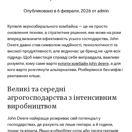
Опубликовано в
6 февраля, 2026
от
admin
Купівля зернозбирального комбайна — це не просто
оновлення техніки, а стратегічне рішення, яке може на роки
вперед визначити ефективність усього господарства. John
Deere давно став символом надійності, технологічності та
високої продуктивності, але водночас це бренд не «для всіх
підряд». Щоб інвестиція справді себе виправдала, важливо
розуміти, кому саме варто
купити комбайн john deere
, а для
кого варто розглянути альтернативи. Розберімося без міфів і
рекламних кліше.
Великі та середні
агрогосподарства з інтенсивним
виробництвом
John Deere найкраще розкриває свій потенціал у
господарствах, де рахують не лише гектари, а й години,
тонни та втрати. Якщо в обробітку сотні або тисячі гектарів