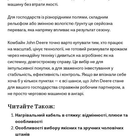
машину без втрати якості.
Для господарств із різнорідними полями, складним
рельєфом або змінною вологістю ґрунту це серйозна
перевага, яка напряму впливає на результат сезону.
Комбайн John Deere точно варто купувати тим, хто працює
на масштаб, цінує технології, не готовий ризикувати врожаєм
через ненадійну техніку і дивиться на агробізнес як на
системну, довгострокову справу. Це вибір не для
імпульсивної покупки, а для зваженого інвестування у
стабільність, ефективність і контроль. Якщо ви впізнали себе
хоча б у кількох пунктах — є всі шанси, що John Deere стане
для вашого господарства справжнім робочим партнером, а
не просто черговою машиною в ангарі.
Читайте Також:
Нагрівальний кабель в стяжку: відмінності, плюси та
особливості
Особливості вибору якісних та зручних чоловічих
штанів