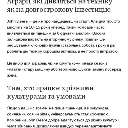
Аграрії, які дивляться на техніку
як на довгострокову інвестицію
John Deere — це не про найдешевший старт. Але для тих, хто
мислить на 10–15 років уперед, такий комбайн часто
виявляється вигіднішим за бюджетні аналоги. Висока
залишкова вартість на вторинному ринку, повільніше
зношування ключових вузлів і стабільна робота з року в рік
роблять цю техніку хорошим активом, а не просто витратою.
Це вибір для аграріїв, які не хочуть кожні кілька сезонів
«латати» стару машину або терміново шукати заміну посеред
жнив.
Тим, хто працює з різними
культурами та умовами
Якщо у вашій сівозміні не лише пшениця, а й кукурудза,
соняшник, соя чи ріпак, універсальність стає ключовою.
Комбайни John Deere добре адаптуються до різних культур і
умов збирання, дозволяючи швидко переналаштовувати