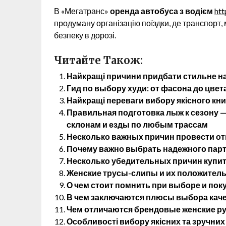
В «Мегатранс»
оренда автобуса з водієм
htt
продуману організацію поїздки, де транспорт,
безпеку в дорозі.
Читайте Також:
Найкращі причини придбати стильне на
Гид по выбору худи: от фасона до цвет
Найкращі переваги вибору якісного кн
Правильная подготовка лыж к сезону 
склонам и езды по любым трассам
Несколько важных причин провести от
Почему важно выбрать надежного партн
Несколько убедительных причин купит
Женские трусы-слипы и их положитель
О чем стоит помнить при выборе и пок
В чем заключаются плюсы выбора кач
Чем отличаются брендовые женские р
Особливості вибору якісних та зручних