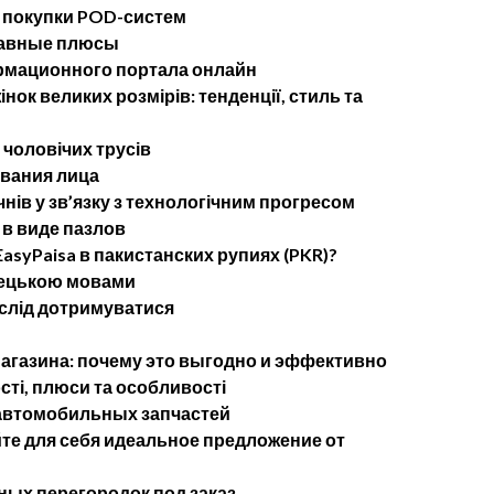
 покупки POD-систем
лавные плюсы
рмационного портала онлайн
нок великих розмірів: тенденції, стиль та
 чоловічих трусів
ывания лица
чнів у зв’язку з технологічним прогресом
в виде пазлов
asyPaisa в пакистанских рупиях (PKR)?
імецькою мовами
 слід дотримуватися
агазина: почему это выгодно и эффективно
сті, плюси та особливості
 автомобильных запчастей
те для себя идеальное предложение от
ых перегородок под заказ