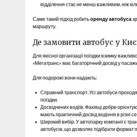
відділення стає не менш важливим, ніж кіль
Саме такий підхід робить
оренду автобуса
зр
маршруту.
Де замовити автобус у Киє
Для якісної організації поїздки взимку важли
«Мегатранс» має багаторічний досвід у пасажи
Для подорожі вони надають:
Справний транспорт. Усі автобуси проходят
поїздки.
Досвідчених водіїв. Фахівці добре орієнту
мають практичний досвід водіння в різні се
Широкий вибір. У автопарку компанії є транс
автобусів, що дозволяє підібрати формат п