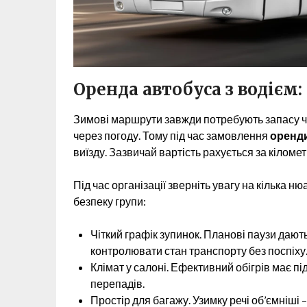
Оренда автобуса з водієм:
Зимові маршрути завжди потребують запасу ча
через погоду. Тому під час замовлення
оренди
виїзду. Зазвичай вартість рахується за кіломе
Під час організації зверніть увагу на кілька н
безпеку групи:
Чіткий графік зупинок. Планові паузи дают
контролювати стан транспорту без поспіху
Клімат у салоні. Ефективний обігрів має п
перепадів.
Простір для багажу. Узимку речі об’ємніші 