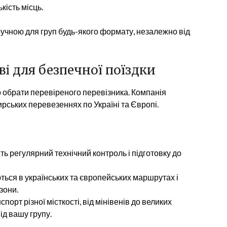
кість місць.
учною для груп будь-якого формату, незалежно від
ві для безпечної поїздки
во обрати перевіреного перевізника. Компанія
рських перевезеннях по Україні та Європі.
ь регулярний технічний контроль і підготовку до
ються в українських та європейських маршрутах і
зони.
порт різної місткості, від мінівенів до великих
ід вашу групу.