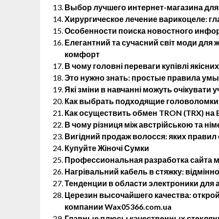
Выбор лучшего интернет-магазина для
Хирургическое лечение варикоцеле: г
Особенности поиска новостного инфо
Елегантний та сучасний світ моди для жі
комфорт
В чому головні переваги купівлі якісних
Это нужно знать: простые правила ум
Які зміни в навчанні можуть очікувати у
Как выбрать подходящие головоломки 
Как осуществить обмен TRON (TRX) на E
В чому різниця між австрійською та н
Вигідний продаж волосся: яких правил
Купуйте Жіночі Сумки
Профессиональная разработка сайта м
Нагрівальний кабель в стяжку: відмінно
Тенденции в области электроники для
Церезин высочайшего качества: открой
компании Wax05366.com.ua
Главные плюсы качественных стеклянн