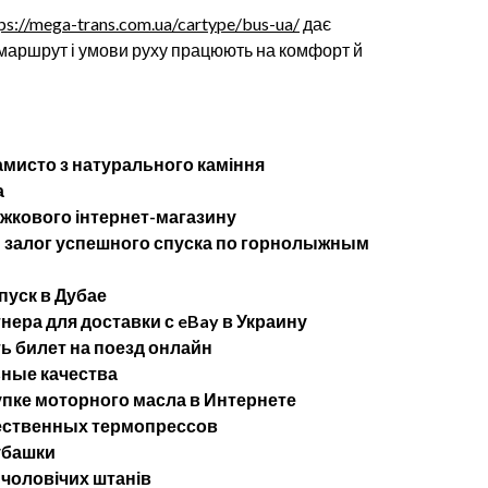
ps://mega-trans.com.ua/cartype/bus-ua/
дає
 маршрут і умови руху працюють на комфорт й
мисто з натурального каміння
а
ижкового інтернет-магазину
— залог успешного спуска по горнолыжным
пуск в Дубае
ера для доставки с eBay в Украину
ь билет на поезд онлайн
ные качества
упке моторного масла в Интернете
ественных термопрессов
убашки
 чоловічих штанів