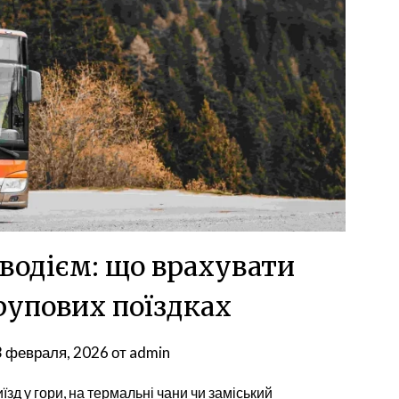
 водієм: що врахувати
рупових поїздках
3 февраля, 2026
от
admin
їзд у гори, на термальні чани чи заміський