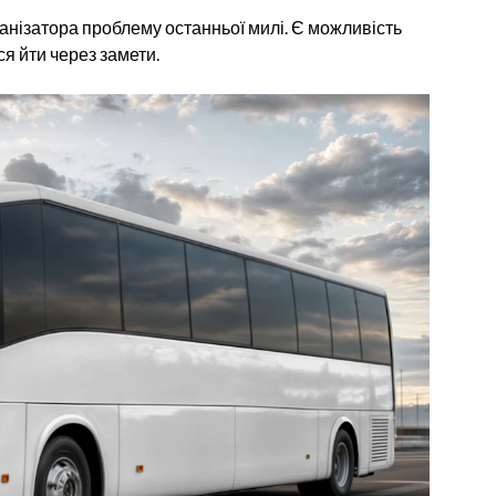
ганізатора проблему останньої милі. Є можливість
ся йти через замети.