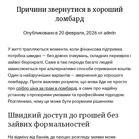
Причини звернутися в хороший
ломбард
Опубликовано в
20 февраля, 2026
от
admin
У житті трапляються моменти, коли фінансова підтримка
потрібна швидко — без довгих очікувань, складних перевірок і
зайвої бюрократії. Саме в такі періоди багато людей
замислюються про альтернативні способи отримання коштів.
Один із найзручніших варіантів — звернення до хорошого
ломбарду. Проте важливо розуміти, що мова йде не просто
про
срібло ціна за грам в ломбарді
, а саме про надійну
установу з прозорими умовами та професійним підходом.
Розглянемо, чому це може бути розумним рішенням.
Швидкий доступ до грошей без
зайвих формальностей
На відміну від банків, де процес розгляду заявки може