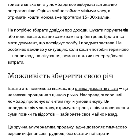
тривати кілька днів, у ломбарді все відбувається значно
оперативніше. Оцінка майна займає мінімум часу, а
отримати кошти можна вже протягом 15–30 хвилин.
Не потрібно збирати довідки про доходи, шукати поручителів
або пояснювати, на що саме вам потрібні гроші. Достатньо
мати документ, що посвідчує особу, і предмет застави. Це
особливо важливо у ситуаціях, коли кошти потрібні терміново
— наприклад, на лікування, ремонт авто чи непередбачені
витрати.
Можливість зберегти свою річ
Багато хто помилково вважає, що
оцінка діамантів львів
— це
назавжди прощання з цінною річчю. Насправді ж хороший
ломбард пропонує клієнтам гнучкі умови викупу. Ви
передаєте річ у заставу, отримуєте гроші, а після повернення
суми позики та відсотків — забираєте своє майно назад.
Це зручна альтернатива продажу, адже дозволяє тимчасово
вирішити фінансові труднощі без остаточної втрати