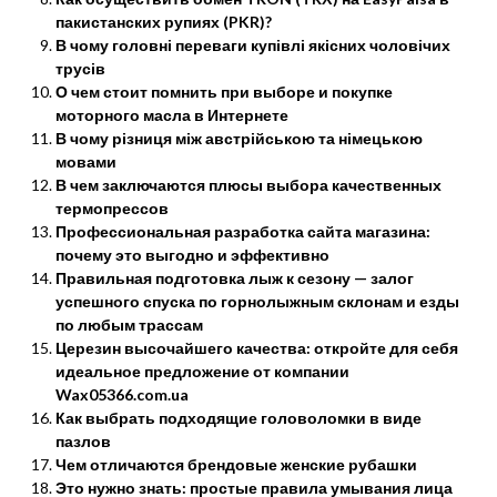
пакистанских рупиях (PKR)?
В чому головні переваги купівлі якісних чоловічих
трусів
О чем стоит помнить при выборе и покупке
моторного масла в Интернете
В чому різниця між австрійською та німецькою
мовами
В чем заключаются плюсы выбора качественных
термопрессов
Профессиональная разработка сайта магазина:
почему это выгодно и эффективно
Правильная подготовка лыж к сезону — залог
успешного спуска по горнолыжным склонам и езды
по любым трассам
Церезин высочайшего качества: откройте для себя
идеальное предложение от компании
Wax05366.com.ua
Как выбрать подходящие головоломки в виде
пазлов
Чем отличаются брендовые женские рубашки
Это нужно знать: простые правила умывания лица