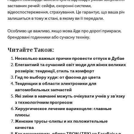
заставних речей: сейфи, охоронні системи,
відеоспостереження, страхування. Це гарантує, що ваша річ
залишиться в тому ж стані, в якому ви її передали.
Особливо це важливо, якщо мова йде про дорогі прикраси,
брендовані годинники або сучасну техніку.
Читайте Також:
Несколько важных причин провести отпуск в Дубае
Елегантний та сучасний світ моди для жінок великих
розмірів: тенденції, стиль та комфорт
Гид по выбору худи: от фасона до цвета
Тенденции в области электроники для
автомобильных запчастей
Які зміни в навчанні можуть очікувати учнів у зв’язку
з технологічним прогресом
Хирургическое лечение варикоцеле: главные
плюсы
Женские трусы-слипы и их положительные
качества
Как осуществить обмен TRON (TRX) на EasyPaisa в