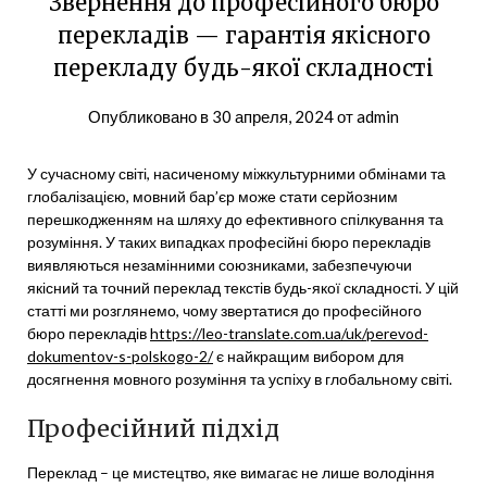
Звернення до професійного бюро
перекладів — гарантія якісного
перекладу будь-якої складності
Опубликовано в
30 апреля, 2024
от
admin
У сучасному світі, насиченому міжкультурними обмінами та
глобалізацією, мовний бар’єр може стати серйозним
перешкодженням на шляху до ефективного спілкування та
розуміння. У таких випадках професійні бюро перекладів
виявляються незамінними союзниками, забезпечуючи
якісний та точний переклад текстів будь-якої складності. У цій
статті ми розглянемо, чому звертатися до професійного
бюро перекладів
https://leo-translate.com.ua/uk/perevod-
dokumentov-s-polskogo-2/
є найкращим вибором для
досягнення мовного розуміння та успіху в глобальному світі.
Професійний підхід
Переклад – це мистецтво, яке вимагає не лише володіння