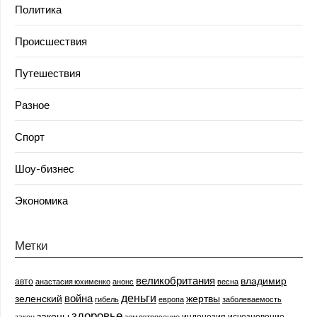
Политика
Происшествия
Путешествия
Разное
Спорт
Шоу-бизнес
Экономика
Метки
великобритания
владимир
авто
анастасия юхименко
анонс
весна
деньги
война
зеленский
жертвы
гибель
европа
заболеваемость
здоровье
законы
индонезия
исчезновение
закон
землетрясение