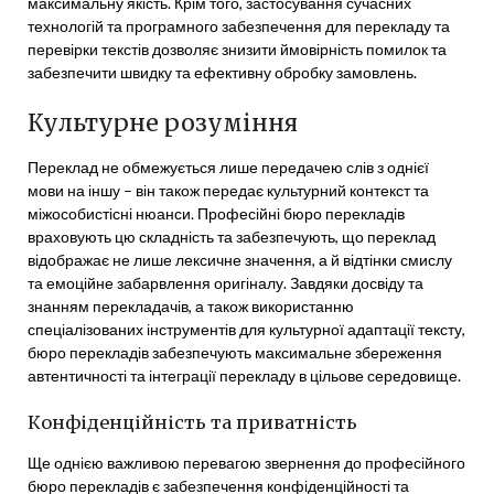
максимальну якість. Крім того, застосування сучасних
технологій та програмного забезпечення для перекладу та
перевірки текстів дозволяє знизити ймовірність помилок та
забезпечити швидку та ефективну обробку замовлень.
Культурне розуміння
Переклад не обмежується лише передачею слів з однієї
мови на іншу – він також передає культурний контекст та
міжособистісні нюанси. Професійні бюро перекладів
враховують цю складність та забезпечують, що переклад
відображає не лише лексичне значення, а й відтінки смислу
та емоційне забарвлення оригіналу. Завдяки досвіду та
знанням перекладачів, а також використанню
спеціалізованих інструментів для культурної адаптації тексту,
бюро перекладів забезпечують максимальне збереження
автентичності та інтеграції перекладу в цільове середовище.
Конфіденційність та приватність
Ще однією важливою перевагою звернення до професійного
бюро перекладів є забезпечення конфіденційності та