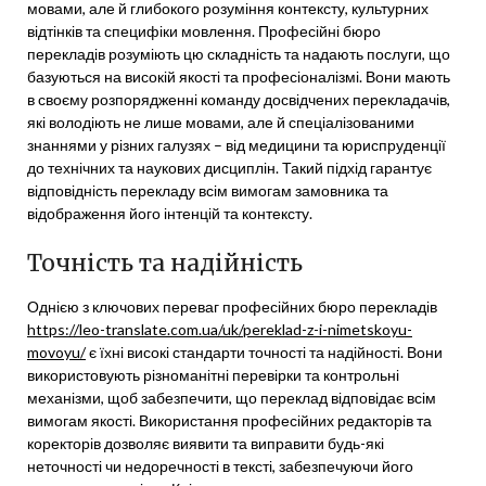
мовами, але й глибокого розуміння контексту, культурних
відтінків та специфіки мовлення. Професійні бюро
перекладів розуміють цю складність та надають послуги, що
базуються на високій якості та професіоналізмі. Вони мають
в своєму розпорядженні команду досвідчених перекладачів,
які володіють не лише мовами, але й спеціалізованими
знаннями у різних галузях – від медицини та юриспруденції
до технічних та наукових дисциплін. Такий підхід гарантує
відповідність перекладу всім вимогам замовника та
відображення його інтенцій та контексту.
Точність та надійність
Однією з ключових переваг професійних бюро перекладів
https://leo-translate.com.ua/uk/pereklad-z-i-nimetskoyu-
movoyu/
є їхні високі стандарти точності та надійності. Вони
використовують різноманітні перевірки та контрольні
механізми, щоб забезпечити, що переклад відповідає всім
вимогам якості. Використання професійних редакторів та
коректорів дозволяє виявити та виправити будь-які
неточності чи недоречності в тексті, забезпечуючи його