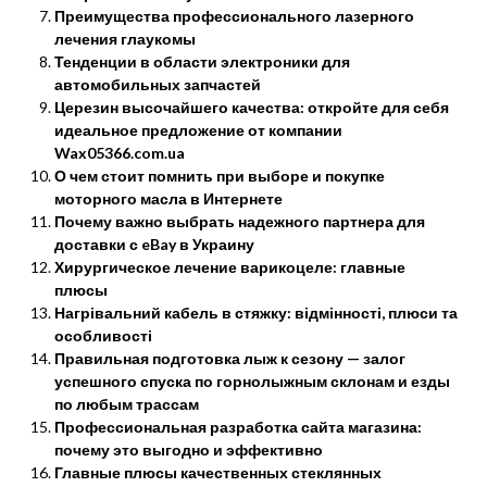
Преимущества профессионального лазерного
лечения глаукомы
Тенденции в области электроники для
автомобильных запчастей
Церезин высочайшего качества: откройте для себя
идеальное предложение от компании
Wax05366.com.ua
О чем стоит помнить при выборе и покупке
моторного масла в Интернете
Почему важно выбрать надежного партнера для
доставки с eBay в Украину
Хирургическое лечение варикоцеле: главные
плюсы
Нагрівальний кабель в стяжку: відмінності, плюси та
особливості
Правильная подготовка лыж к сезону — залог
успешного спуска по горнолыжным склонам и езды
по любым трассам
Профессиональная разработка сайта магазина:
почему это выгодно и эффективно
Главные плюсы качественных стеклянных