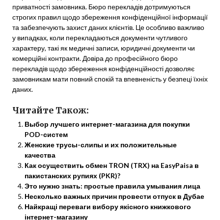
приватності замовника. Бюро перекладів дотримуються
строгих правил щодо збереження конфіденційної інформації
та забезпечують захист даних клієнтів. Це особливо важливо
у випадках, коли перекладаються документи чутливого
характеру, такі як медичні записи, юридичні документи чи
комерційні контракти. Довіра до професійного бюро
перекладів щодо збереження конфіденційності дозволяє
замовникам мати повний спокій та впевненість у безпеці їхніх
даних.
Читайте Також:
Выбор лучшего интернет-магазина для покупки
POD-систем
Женские трусы-слипы и их положительные
качества
Как осуществить обмен TRON (TRX) на EasyPaisa в
пакистанских рупиях (PKR)?
Это нужно знать: простые правила умывания лица
Несколько важных причин провести отпуск в Дубае
Найкращі переваги вибору якісного книжкового
інтернет-магазину