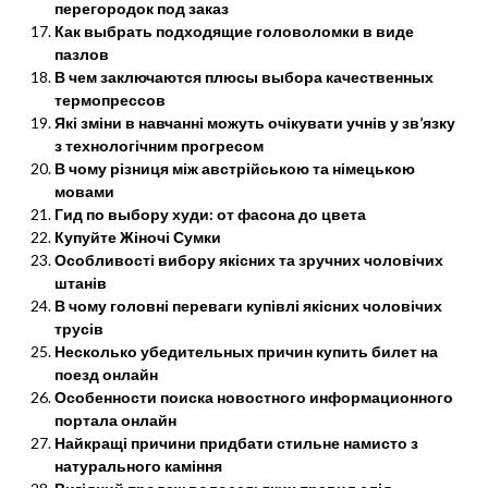
перегородок под заказ
Как выбрать подходящие головоломки в виде
пазлов
В чем заключаются плюсы выбора качественных
термопрессов
Які зміни в навчанні можуть очікувати учнів у зв’язку
з технологічним прогресом
В чому різниця між австрійською та німецькою
мовами
Гид по выбору худи: от фасона до цвета
Купуйте Жіночі Сумки
Особливості вибору якісних та зручних чоловічих
штанів
В чому головні переваги купівлі якісних чоловічих
трусів
Несколько убедительных причин купить билет на
поезд онлайн
Особенности поиска новостного информационного
портала онлайн
Найкращі причини придбати стильне намисто з
натурального каміння