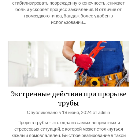
стабилизировать поврежденную конечность, снижает
боль и ускоряет процесс заживления. В отличие от
громоздкого гипса, бандаж более удобен в
использовании…
Экстренные действия при прорыве
трубы
Опубликовано в
18 июня, 2024
от
admin
Прорыв трубы – это одна из самых неприятных и
стрессовых ситуаций, с которой может столкнуться
каждый домовладелец. Быстрое реагирование в такой