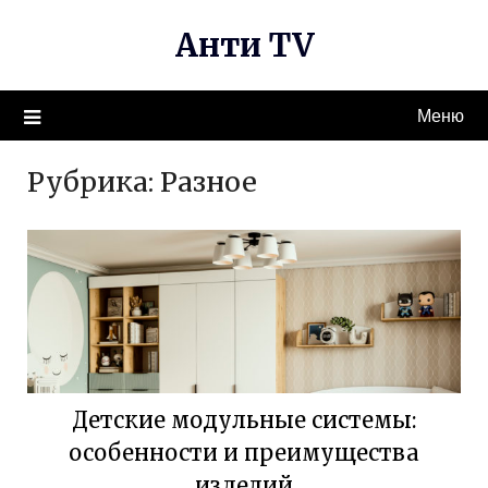
Перейти
Анти TV
к
содержимому
Меню
Рубрика:
Разное
Детские модульные системы:
особенности и преимущества
изделий